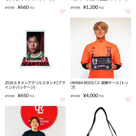
¥660
¥1,200
通常価格
税込
通常価格
税込
2026ユニフォーム＆選手ステッカーセット(ブラインドパッケージ) 
2026マッチデータオマフキーホルダ
完売
2026スタメンアクリルスタンド(ブラ
URAWA REDSバス 収納ケース (トッ
インドパッケージ)
プ)
¥650
¥4,000
通常価格
税込
通常価格
税込
2026スタメンアクリルスタンド(ブラインドパッケージ) をもっと見
URAWA REDSバス 収納ケース (