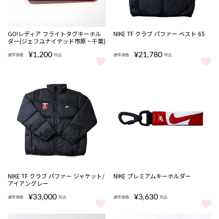
完売
GO!レディア フライトタグキーホル
NIKE TF クラブ パファー ベスト 65
ダー(ジェフユナイテッド市原・千葉)
¥1,200
¥21,780
通常価格
税込
通常価格
税込
GO!レディア フライトタグキーホルダー(ジェフユナイテッド市原・千
NIKE TF クラブ パファー ベスト 
完売
NIKE TF クラブ パファー ジャケット/
NIKE プレミアムキーホルダー
アイアングレー
¥33,000
¥3,630
通常価格
税込
通常価格
税込
NIKE TF クラブ パファー ジャケット/アイアングレー をもっと見る
NIKE プレミアムキーホルダー を