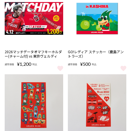
完売
2026マッチデータオマフキーホルダ
GO!レディア ステッカー（鹿島アン
ー(チャーム付) vs 東京ヴェルディ
トラーズ）
¥1,200
¥500
通常価格
税込
通常価格
税込
2026マッチデータオマフキーホルダー(チャーム付) vs 東京ヴェルデ
GO!レディア ステッカー（鹿島ア