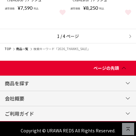
¥7,590
¥8,250
通常価格
税込
通常価格
税込
裏起毛プルオーバーパーカー（92REDS）/アッシュ をもっと見る
裏起毛フルジップパーカー（92RE
1 / 4 ページ
次
TOP
商品一覧
検索キーワード「2026_THANKS_SALE」
ページの先頭
商品を探す
会社概要
ご利用ガイド
Copyright © URAWA REDS All Rights Reserved.