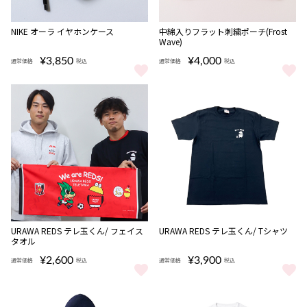
NIKE オーラ イヤホンケース
中綿入りフラット刺繍ポーチ(Frost
Wave)
¥3,850
¥4,000
通常価格
税込
通常価格
税込
NIKE オーラ イヤホンケース をもっと見る
中綿入りフラット刺繍ポーチ(Frost
完売
URAWA REDS テレ玉くん/ フェイス
URAWA REDS テレ玉くん/ Tシャツ
タオル
¥2,600
¥3,900
通常価格
税込
通常価格
税込
URAWA REDS テレ玉くん/ フェイスタオル をもっと見る
URAWA REDS テレ玉くん/ Tシ