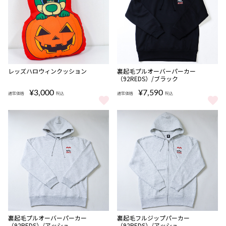
レッズハロウィンクッション
裏起毛プルオーバーパーカー
（92REDS）/ブラック
¥3,000
¥7,590
通常価格
税込
通常価格
税込
レッズハロウィンクッション をもっと見る
裏起毛プルオーバーパーカー（92R
完売
完売
裏起毛プルオーバーパーカー
裏起毛フルジップパーカー
（92REDS）/アッシュ
（92REDS）/アッシュ