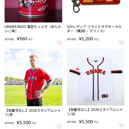
完売
URAWA REDS 海苔ちっぷす（めんた
GO!レディア フライトタグキーホル
いこ味）
ダー（横浜F・マリノス）
¥960
¥1,200
通常価格
税込
通常価格
税込
URAWA REDS 海苔ちっぷす（めんたいこ味） をもっと見る
GO!レディア フライトタグキーホ
完売
完売
【背番号なし】2026スタジアムシャ
【背番号なし】2026スタジアムシャ
ツ/白
ツ/赤
¥5,500
通常価格
税込
¥5,500
通常価格
税込
【背番号なし】2026スタジアムシ