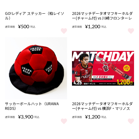
完売
完売
GO!レディア ステッカー（柏レイソ
2026マッチデータオマフキーホルダ
ル）
ー(チャーム付) vs 川崎フロンターレ
¥500
¥1,200
通常価格
税込
通常価格
税込
GO!レディア ステッカー（柏レイソル） をもっと見る
2026マッチデータオマフキーホルダ
完売
サッカーボールハット（URAWA
2026マッチデータオマフキーホルダ
REDS）
ー(チャーム付) vs 横浜F・マリノス
¥3,900
¥1,200
通常価格
税込
通常価格
税込
サッカーボールハット（URAWA REDS） をもっと見る
2026マッチデータオマフキーホルダ