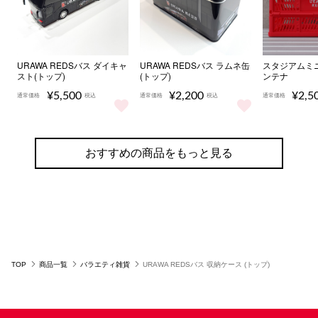
URAWA REDSバス ダイキャ
URAWA REDSバス ラムネ缶
スタジアムミ
スト(トップ)
(トップ)
ンテナ
¥5,500
¥2,200
¥2,5
通常価格
税込
通常価格
税込
通常価格
URAWA REDSバス ダイキャスト(トップ) をもっと見る
URAWA REDSバス ラムネ缶 (ト
スタジアム
おすすめの商品をもっと見る
TOP
商品一覧
バラエティ雑貨
URAWA REDSバス 収納ケース (トップ)