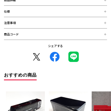
仕様
トップチームのバスをモチーフにした収納ケース。
お部屋の小物整理はもちろん、車内での小物収納にもぴったりな
コンパクトなサイズ感です！ウラワグッズの整理にも活躍し、日
注意事項
【素材】
常の中でさりげなくクラブ愛を楽しめるアイテムです。
ポリエステル、頒布
【サイズ】
商品コード
約幅23×奥行18×高さ14cm
※お届け後の、お客様都合による、返品、交換は出来ません。ご注意く
ださい。
シェアする
4570104786521 (在庫: 〇)
※商品画像は、お使いのパソコンのモニター、及び、スマートフォンの
メーカー・機種・画面設定等により、実際の商品の色と異なって見える
場合がございます。
※デザインなどの仕様が予告なく変更になることがございます。
○コンビニ決済をご利用のお客様へ○
コンビニ決済の場合、決済完了日が購入日となります。
おすすめの商品
また、払込期限（ご注文日から3日以内）を過ぎますと、ご注文内容は
自動的にキャンセルとなりますので、十分にご注意下さい。
※2020年12月1日から、振り込み期限が7日から3日に短縮となりまし
た。