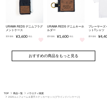
URAWA REDS デニムフラグ
URAWA REDS デニムキーホ
プレーヤーズ
メントケース
ルダー
ットTシャツ
¥3,600
¥1,600
¥4,4
通常価格
税込
通常価格
税込
通常価格
URAWA REDS デニムフラグメントケース をもっと見る
URAWA REDS デニムキーホルダ
プレーヤー
おすすめの商品をもっと見る
TOP
商品一覧
バラエティ雑貨
2026ユニフォーム＆選手ステッカーセット(ブラインドパッケージ)