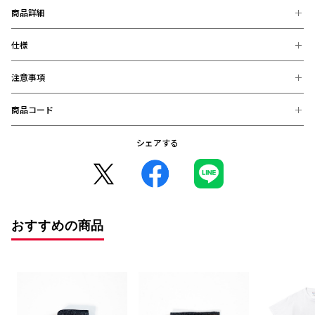
商品詳細
仕様
ユニフォームと選手写真がセットになったステッカーがブライン
ドパッケージで登場。
スマートフォンケースに挟んだり、ノートPCをカスタマイズした
注意事項
【素材】
りと、使い勝手の良いサイズ感。お好きな選手を狙うもよし、全
紙
選手コンプリートを目指すもよし、どの選手が出るかは開けてか
【サイズ】
商品コード
らのお楽しみです！
ユニフォームステッカー：約H7cm x W3cm、
※お届け後の、お客様都合による、返品、交換は出来ません。ご注意く
選手ステッカー：約W2.5cm x H2.5cm
ださい。
シェアする
4570104789690 (在庫: 〇)
※商品画像は、お使いのパソコンのモニター、及び、スマートフォンの
メーカー・機種・画面設定等により、実際の商品の色と異なって見える
場合がございます。
※デザインなどの仕様が予告なく変更になることがございます。
○コンビニ決済をご利用のお客様へ○
コンビニ決済の場合、決済完了日が購入日となります。
おすすめの商品
また、払込期限（ご注文日から3日以内）を過ぎますと、ご注文内容は
自動的にキャンセルとなりますので、十分にご注意下さい。
※2020年12月1日から、振り込み期限が7日から3日に短縮となりまし
た。