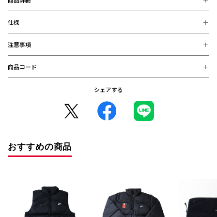
仕様
最大2枚のパスポートと現金や5枚分のカードを収納可能なポケットがつい
た、旅行時に便利なウォレットです｡
ジッパー付きで安心して持ち運びが可能で、ペンホルダーもついている優れ
注意事項
【素材】
ものです。
ナイロン100%
【サイズ】
商品コード
※お届け後の、お客様都合による、返品、交換は出来ません。ご注意く
幅11cm×高さ16cm×マチ2cm
ださい。
※商品画像は、お使いのパソコンのモニター、及び、スマートフォンの
シェアする
2025000902886 (在庫: 〇)
メーカー・機種・画面設定等により、実際の商品の色と異なって見える
場合がございます。
※デザインなどの仕様が予告なく変更になることがございます。
○コンビニ決済をご利用のお客様へ○
コンビニ決済の場合、決済完了日が購入日となります。
また、払込期限（ご注文日から3日以内）を過ぎますと、ご注文内容は
おすすめの商品
自動的にキャンセルとなりますので、十分にご注意下さい。
※2020年12月1日から、振り込み期限が7日から3日に短縮となりまし
た。