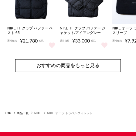
NIKE TF クラブ パファー ベ
NIKE TF クラブ パファー ジ
NIKE オーラ
スト 65
ャケット/アイアングレー
スリーブ
¥21,780
¥33,000
¥7,9
通常価格
税込
通常価格
税込
通常価格
NIKE TF クラブ パファー ベスト 65 をもっと見る
NIKE TF クラブ パファー ジャ
NIKE 
おすすめの商品をもっと見る
TOP
商品一覧
NIKE
NIKE オーラ トラベルウォレット