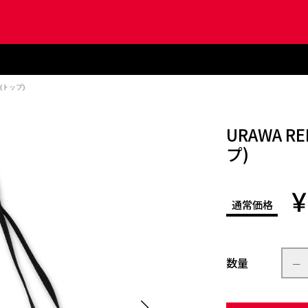
(トップ)
URAWA 
プ)
¥
通常価格
数量