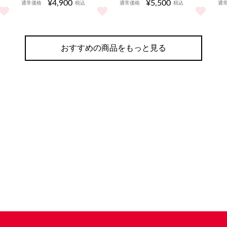
¥4,900
¥5,500
通常価格
税込
通常価格
税込
通
っと見る
デル プリペイド年間10GB をもっと見る
アコーディオンチェア(バッグ付き) をもっと見る
URAWA REDSバス ダイキ
ス
おすすめの商品をもっと見る