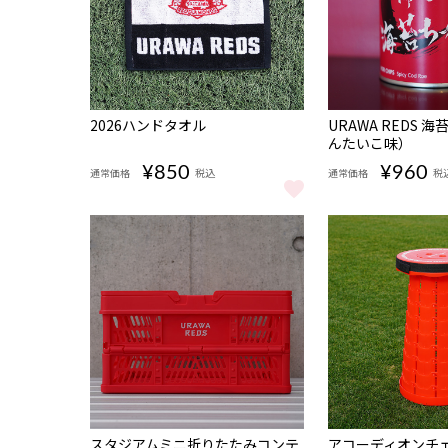
2026ハンドタオル
URAWA REDS 
んたいこ味）
¥850
¥960
通常価格
税込
通常価格
税
2026ハンドタオル をもっと見る
URAWA REDS
スタジアムミニ折りたたみコンテ
アコーディオンチェ