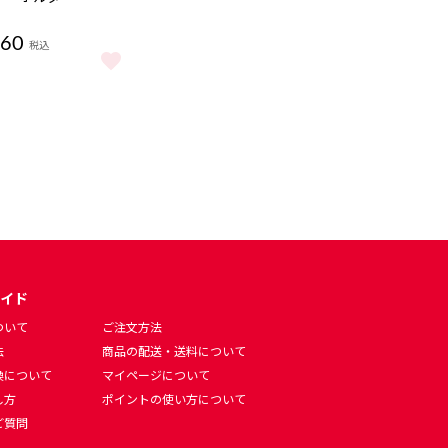
360
税込
ーキーホルダー をもっと見る
イド
ついて
ご注文方法
法
商品の配送・送料について
換について
マイページについて
し方
ポイントの使い方について
ご質問