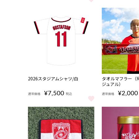
URAWA REDSバス ラムネ缶 (トップ) をもっと見る
URAWA REDSバ
販売期間
期間限定
2026スタジアムシャツ/白
タオルマフラー（RE
02/27 18:00〜
販売終了
ジュアル）
07/31 23:59
¥7,500
¥2,000
通常価格
税込
通常価格
2026スタジアムシャツ/白 をもっと見る
タオルマフラー（R