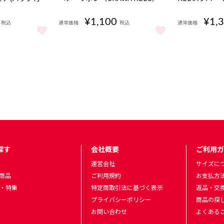
¥1,100
¥1,
税込
通常価格
税込
通常価格
ア(バッグ付き) をもっと見る
ヘアーリボン（URAWA REDS） をもっと見る
REDIAラバ
探す
会社概要
ご利用ガ
運営会社
サイズに
商品
ご利用規約
お支払方
・特集
特定商取引法に基づく表示
返品・交
プライバシーポリシー
商品の探
お問い合わせ
よくある