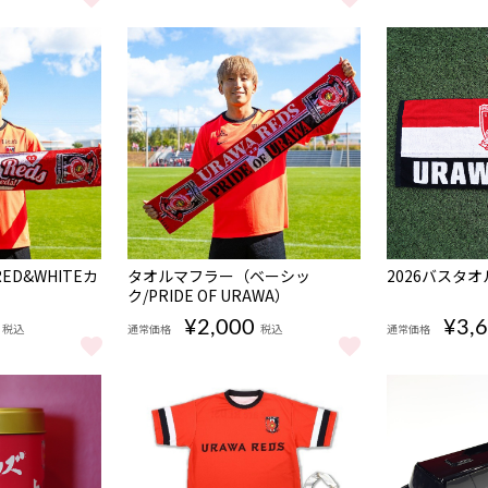
ス ラムネ缶 (レディース) をもっと見る
アルミボトルタンブラー をもっと見る
2026ネック
完売
D&WHITEカ
タオルマフラー（ベーシッ
2026バスタオ
ク/PRIDE OF URAWA）
¥2,000
¥3,
税込
通常価格
税込
通常価格
ED&WHITEカジュアル） をもっと見る
タオルマフラー（ベーシック/PRIDE OF URAWA）
2026バスタ