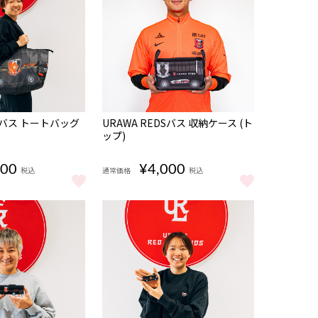
DSバス トートバッグ
URAWA REDSバス 収納ケース (ト
）
ップ)
200
¥4,000
税込
通常価格
税込
と見る
DSバス トートバッグ（レディース） をもっと見る
URAWA REDSバス 収納ケース (トップ) をもっ