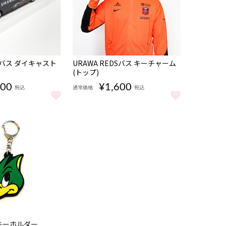
完売
DSバス ダイキャスト
URAWA REDSバス キーチャーム
(トップ)
500
¥1,600
税込
通常価格
税込
DSバス ダイキャスト(トップ) をもっと見る
URAWA REDSバス キーチャーム(トップ) をも
ーキーホルダー