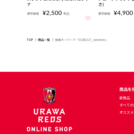
ナ
き)
¥2,500
¥4,900
通常価格
税込
通常価格
スタジアムミニ折りたたみコンテナ をもっと見る
アコーディオンチェ
TOP
商品一覧
検索キーワード「0260227_newitem」
商品を
新商品
すべての
オススメ