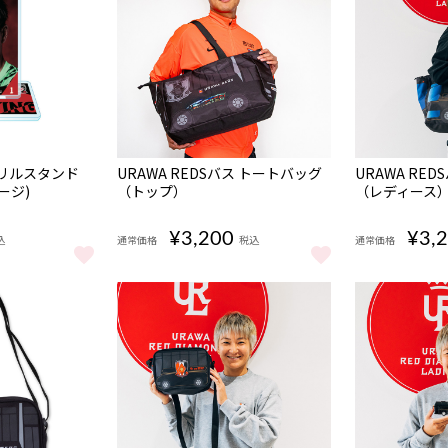
完売
完売
クリルスタンド
URAWA REDSバス トートバッグ
URAWA RE
ージ)
（トップ）
（レディース
¥3,200
¥3,
込
通常価格
税込
通常価格
 鹿島アントラーズ をもっと見る
クリルスタンド(ブラインドパッケージ) をもっと見る
URAWA REDSバス トートバッグ（トップ） をもっ
URAWA RE