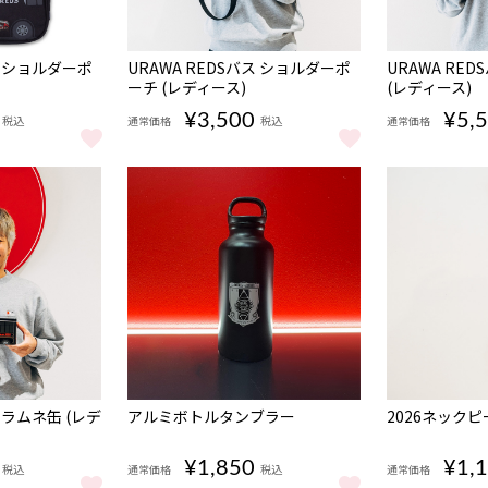
完売
ス ショルダーポ
URAWA REDSバス ショルダーポ
URAWA RE
ーチ (レディース)
(レディース)
¥3,500
¥5,
税込
通常価格
税込
通常価格
ス ショルダーポーチ (トップ) をもっと見る
URAWA REDSバス ショルダーポーチ (レディース)
URAWA RE
完売
ス ラムネ缶 (レデ
アルミボトルタンブラー
2026ネックピ
¥1,850
¥1,
税込
通常価格
税込
通常価格