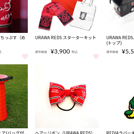
海苔ちっぷす（め
URAWA REDS スターターキット
URAWA RE
(トップ)
¥3,900
¥5,
込
通常価格
税込
通常価格
 海苔ちっぷす（めんたいこ味） をもっと見る
URAWA REDS スターターキット をもっと見る
URAWA RE
完売
ア(バッグ付
ヘアーリボン（URAWA REDS）
REDIAラバ