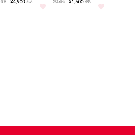
¥4,900
¥1,600
常価格
税込
通常価格
税込
をもっと見る
見る
コーディオンチェア(バッグ付き) をもっと見る
URAWA REDSバス キーチャーム(