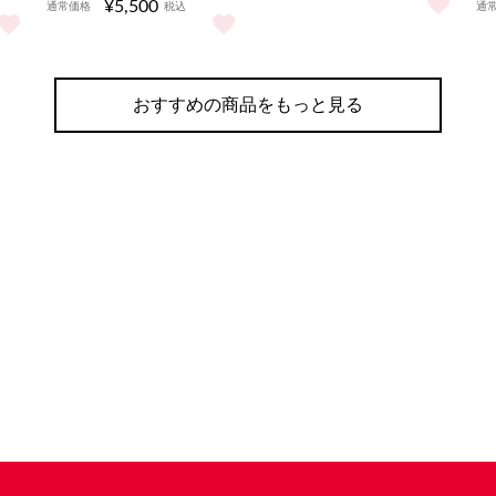
¥5,500
通常価格
税込
通
2026スタジアムシャツ/白 
っと見る
たたみコンテナ をもっと見る
URAWA REDSバス ダイキャスト(レディース) をもっと
ア
おすすめの商品をもっと見る