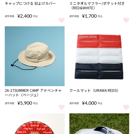
キャップにつける 日よけカバー
ミニタオルマフラー/ポケット付き
（RED&WHITE）
¥2,400
¥1,700
通常価格
税込
通常価格
税込
キャップにつける 日よけカバー をもっと見る
ミニタオルマフラー/ポケット付き（
NEW
26-27SUMMER CAMP アドベンチャ
クールマット（URAWA REDS）
ーハット（ベージュ）
¥5,900
¥4,000
通常価格
税込
通常価格
税込
26-27SUMMER CAMP アドベンチャーハット（ベージュ） をもっと
クールマット（URAWA REDS）