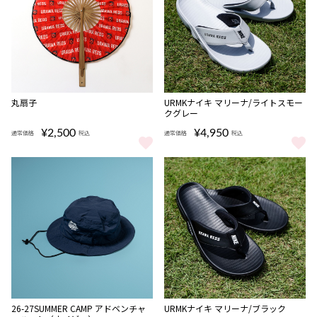
NEW
丸扇子
URMKナイキ マリーナ/ライトスモー
クグレー
¥2,500
¥4,950
通常価格
税込
通常価格
税込
丸扇子 をもっと見る
URMKナイキ マリーナ/ライトス
NEW
NEW
26-27SUMMER CAMP アドベンチャ
URMKナイキ マリーナ/ブラック