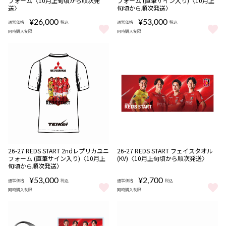
フォーム〈10月上旬頃から順次発
フォーム (直筆サイン入り)〈10月上
22:00
22:00
送〉
旬頃から順次発送〉
¥26,000
¥53,000
通常価格
税込
通常価格
税込
同時購入制限
同時購入制限
26-27 REDS START 2ndレプリカユニフォーム〈10月上旬頃から
26-27 REDS START 1s
販売期間
販売期間
NEW
NEW
受注
受注
26-27 REDS START 2ndレプリカユニ
26-27 REDS START フェイスタオル
08/06 18:00〜08/16
08/06 18:00〜08/16
期間限定
期間限定
商品
商品
フォーム (直筆サイン入り)〈10月上
(KV)〈10月上旬頃から順次発送〉
22:00
22:00
旬頃から順次発送〉
¥53,000
¥2,700
通常価格
税込
通常価格
税込
同時購入制限
同時購入制限
26-27 REDS START 2ndレプリカユニフォーム (直筆サイン入り
26-27 REDS START フェイ