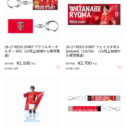
販売期間
販売期間
NEW
NEW
受注
受注
26-27 REDS START アクリルキーホ
26-27 REDS START フェイスタオル
08/06 18:00〜08/16
08/06 18:00〜08/16
期間限定
期間限定
商品
商品
ルダー (KV)〈10月上旬頃から順次発
(players)（1st/GK）〈10月上旬頃か
22:00
22:00
送〉
ら順次発送〉
¥1,100
¥2,700
通常価格
税込
通常価格
税込
同時購入制限
同時購入制限
26-27 REDS START アクリルキーホルダー (KV)〈10月上旬頃か
26-27 REDS START フェイス