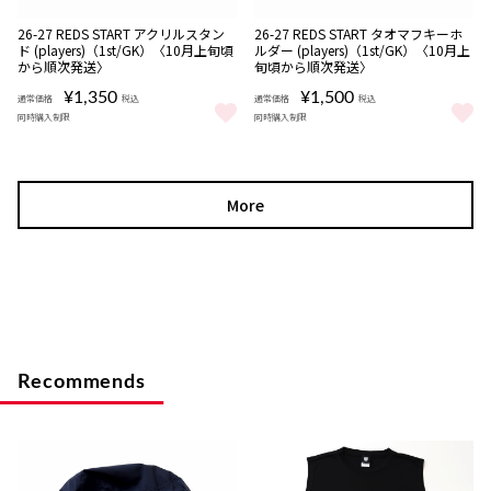
販売期間
販売期間
NEW
NEW
受注
受注
26-27 REDS START アクリルスタン
26-27 REDS START タオマフキーホ
08/06 18:00〜08/16
08/06 18:00〜08/16
期間限定
期間限定
商品
商品
ド (players)（1st/GK）〈10月上旬頃
ルダー (players)（1st/GK）〈10月上
22:00
22:00
から順次発送〉
旬頃から順次発送〉
¥1,350
¥1,500
通常価格
税込
通常価格
税込
同時購入制限
同時購入制限
26-27 REDS START アクリルスタンド (players)（1st/GK
26-27 REDS START タオマフ
More
Recommends