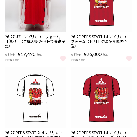
販売期間
NEW
NEW
数量
受注
26-27 U21 レプリカユニフォーム
26-27 REDS START 1stレプリカユニ
08/06 18:00〜08/16
期間限定
限定
商品
【無地】〈ご購入後 2～3日で発送予
フォーム〈10月上旬頃から順次発
22:00
受注
定〉
送〉
商品
¥17,490
¥26,000
通常価格
税込
通常価格
税込
同時購入制限
同時購入制限
26-27 U21 レプリカユニフォーム【無地】〈ご購入後 2～3日で発
26-27 REDS START 1s
販売期間
販売期間
NEW
NEW
受注
受注
26-27 REDS START 2ndレプリカユニ
26-27 REDS START 1stレプリカユニ
08/06 18:00〜08/16
08/06 18:00〜08/16
期間限定
期間限定
商品
商品