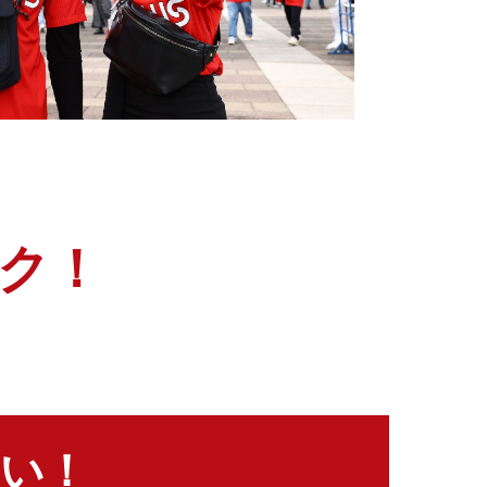
ク！
い！