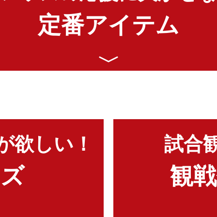
定番アイテム
が欲しい！
試合
ッズ
観戦