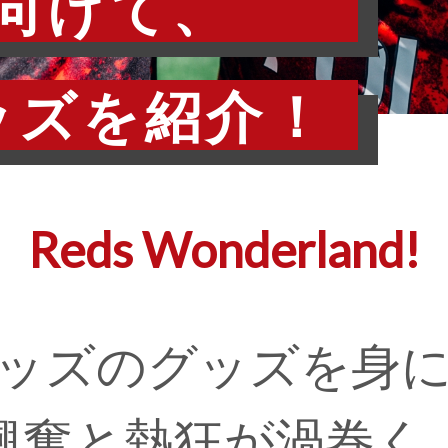
向けて、
ッズを紹介！
Reds Wonderland!
ッズのグッズを身
興奮と熱狂が渦巻く