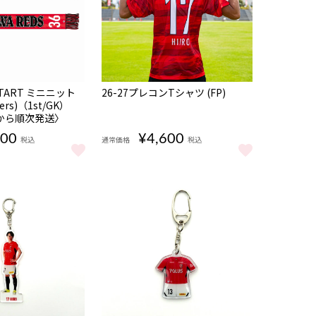
NEW
注
 START ミニニット
26-27プレコンTシャツ (FP)
16
品
ers)（1st/GK）
から順次発送〉
500
¥4,600
税込
通常価格
税込
26-27プレコンTシャツ (FP) をもっと見る
〉 をもっと見る
yers)（1st/GK）〈10月上旬頃から順次発送〉 をもっと見る
S START ミニニットマフラー (players)（1st/GK）〈10月上旬頃から