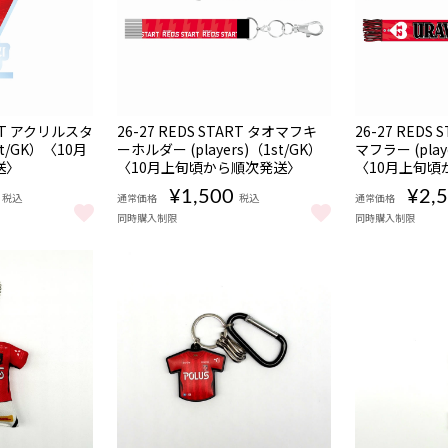
販売期間
販売期間
NEW
NEW
受注
受
ART アクリルスタ
26-27 REDS START タオマフキ
26-27 REDS
08/06 18:00〜08/16
08/06 18:00〜08/
商品
商
期間限定
期間限定
1st/GK）〈10月
ーホルダー (players)（1st/GK）
22:00
マフラー (play
22:00
送〉
〈10月上旬頃から順次発送〉
〈10月上旬頃
¥1,500
¥2,
税込
通常価格
税込
通常価格
同時購入制限
同時購入制限
1st/GK）〈10月上旬頃から順次発送〉 をもっと見る
TART アクリルスタンド (players)（1st/GK）〈10月上旬頃から順次発送
26-27 REDS START タオマフキーホルダー (pla
26-27 RED