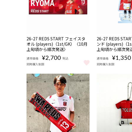
販売期間
販売期間
NEW
NEW
受注
受注
26-27 REDS START フェイスタ
26-27 REDS ST
08/06 18:00〜08/16
08/06 18:00〜08/16
商品
商品
期間限定
期間限定
オル (players)（1st/GK）〈10月
22:00
ンド (players)（
22:00
上旬頃から順次発送〉
上旬頃から順次発
¥2,700
¥1,350
通常価格
税込
通常価格
同時購入制限
同時購入制限
26-27 REDS START フェイスタオル (players)（
26-27 REDS S