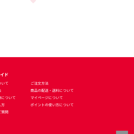
出荷予定 〉 をもっと見る
ント】〈 3週間〜4週間後に順次出荷予定 〉 をもっと見る
リカユニフォーム/1st KIDS【ナンバープリント】〈 3週間〜4週間後に順
イド
ついて
ご注文方法
法
商品の配送・送料について
換について
マイページについて
し方
ポイントの使い方について
ご質問