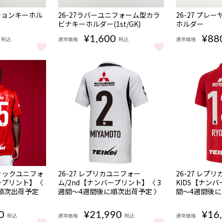
NEW
NEW
ッションキーホル
26-27ラバーユニフォーム型カラ
26-27 プレ
ビナキーホルダー(1st/GK)
ホルダー
¥1,600
¥88
税込
通常価格
税込
通常価格
ションキーホルダー(1st/GK) をもっと見る
26-27ラバーユニフォーム型カラビナキーホルダー(1s
26-27 プ
NEW
NEW
数量
数量
ティックユニフォ
26-27 レプリカユニフォー
26-27 レプリ
限定
限定
バープリント】〈
ム/2nd【ナンバープリント】〈 3
KIDS【ナンバ
受注
受注
順次出荷予定
週間〜4週間後に順次出荷予定 〉
間〜4週間後に
商品
商品
0
¥21,990
¥16
税込
通常価格
税込
通常価格