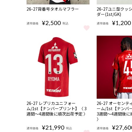
NEW
NEW
26-27背番号タオルマフラー
26-27ユニ型ク
ダー(1st/GK)
¥2,500
¥1,200
通常価格
税込
通常価格
26-27背番号タオルマフラー をもっと見る
26-27ユニ型クッ
NEW
NEW
数量
数量
26-27 レプリカユニフォー
26-27 オーセン
限定
限定
ム/1st【ナンバープリント】〈 3
ーム/1st【ナン
受注
受注
週間〜4週間後に順次出荷予定 〉
3週間〜4週間後に
商品
商品
〉
¥21,990
¥27,60
通常価格
税込
通常価格