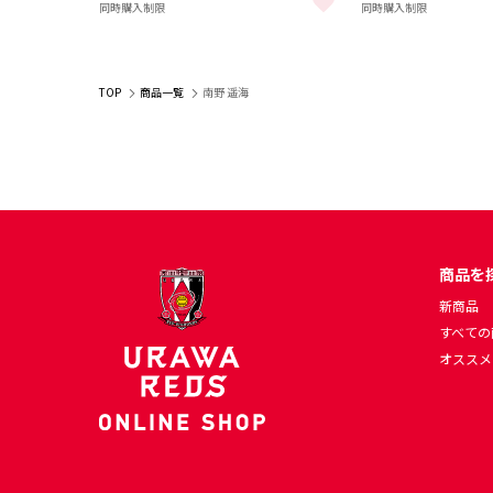
同時購入制限
同時購入制限
26-27 レプリカユニフォーム/1st【ナンバープリント】
26-27 オーセン
TOP
商品一覧
南野 遥海
商品を
新商品
すべての
オススメ