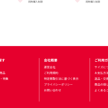
同時購入制限
同時購入制限
〈 3週間〜4週間後に順次出荷予定 〉 をもっと見る
ティックユニフォーム/1st【ナンバープリント】〈 3週間〜4週間後に順次
26-27 レプリカユニフォーム/2nd【ナンバープリ
26-27 レプ
探す
会社概要
ご利用ガ
運営会社
サイズに
商品
ご利用規約
お支払方
・特集
特定商取引法に基づく表示
返品・交
プライバシーポリシー
商品の探
お問い合わせ
よくある