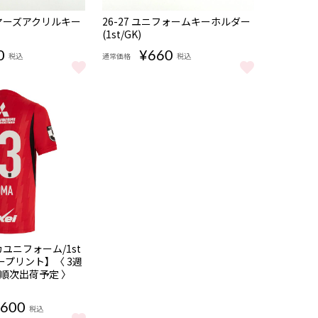
NEW
ーヤーズアクリルキー
26-27 ユニフォームキーホルダー
(1st/GK)
0
¥660
税込
通常価格
税込
t/GK) をもっと見る
レーヤーズアクリルキーホルダー をもっと見る
26-27 ユニフォームキーホルダー(1st/GK) を
カユニフォーム/1st
ープリント】〈 3週
順次出荷予定 〉
,600
税込