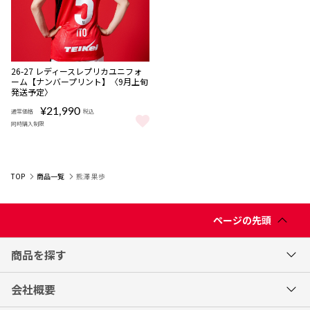
NEW
数量
26-27 レディースレプリカユニフォ
限定
ーム【ナンバープリント】〈9月上旬
受注
発送予定〉
商品
¥21,990
通常価格
税込
同時購入制限
26-27 レディースレプリカユニフォーム【ナンバープリント】〈9月
TOP
商品一覧
熊澤 果歩
ページの先頭
商品を探す
会社概要