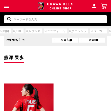
刺繍
NIKE
レプリカ
ユニフォーム
ポロシャツ
パーカー
在庫有無
表示順
対象商品
件
1
熊澤 果歩