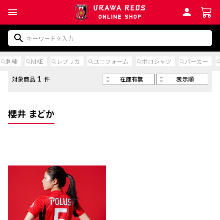
刺繍
NIKE
レプリカ
ユニフォーム
ポロシャツ
パーカー
在庫有無
表示順
対象商品
件
1
櫻井 まどか