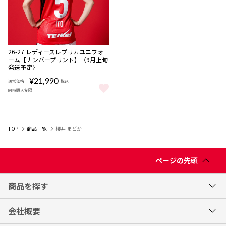
NEW
数量
26-27 レディースレプリカユニフォ
限定
ーム【ナンバープリント】〈9月上旬
受注
発送予定〉
商品
¥21,990
通常価格
税込
同時購入制限
26-27 レディースレプリカユニフォーム【ナンバープリント】〈9月
TOP
商品一覧
櫻井 まどか
ページの先頭
商品を探す
会社概要