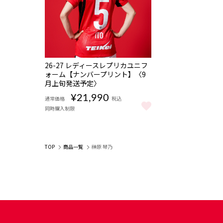
NEW
数量
26-27 レディースレプリカユニフ
限定
ォーム【ナンバープリント】〈9
受注
月上旬発送予定〉
商品
¥21,990
通常価格
税込
同時購入制限
26-27 レディースレプリカユニフォーム【ナンバープリ
TOP
商品一覧
榊原 琴乃