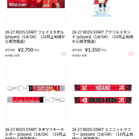
販売期間
販売期間
NEW
NEW
受注
受注
26-27 REDS START フェイスタオル
26-27 REDS START アクリルスタン
08/06 18:00〜08/16
08/06 18:00〜08/16
期間限定
期間限定
商品
商品
(players)（1st/GK）〈10月上旬頃か
ド (players)（1st/GK）〈10月上旬頃
22:00
22:00
ら順次発送〉
から順次発送〉
¥2,700
¥1,350
通常価格
税込
通常価格
税込
同時購入制限
同時購入制限
26-27 REDS START フェイスタオル (players)（1st/GK）〈
26-27 REDS START アクリル
販売期間
販売期間
NEW
NEW
受注
受注
26-27 REDS START タオマフキーホ
26-27 REDS START ミニニットマフ
08/06 18:00〜08/16
08/06 18:00〜08/16
期間限定
期間限定
商品
商品
ルダー (players)（1st/GK）〈10月上
ラー (players)（1st/GK）〈10月上旬
22:00
22:00
旬頃から順次発送〉
頃から順次発送〉