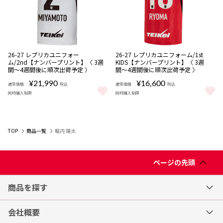
NEW
NEW
数量
数量
26-27 レプリカユニフォー
26-27 レプリカユニフォーム/1st
限定
限定
ム/2nd【ナンバープリント】〈 3週
KIDS【ナンバープリント】〈 3週
受注
受注
間〜4週間後に順次出荷予定 〉
間〜4週間後に順次出荷予定 〉
商品
商品
¥21,990
¥16,600
通常価格
税込
通常価格
税込
同時購入制限
同時購入制限
26-27 レプリカユニフォーム/2nd【ナンバープリント】〈 3週間〜
26-27 レプリカユニフォーム/1
TOP
商品一覧
堀内 陽太
ページの先頭
商品を探す
会社概要