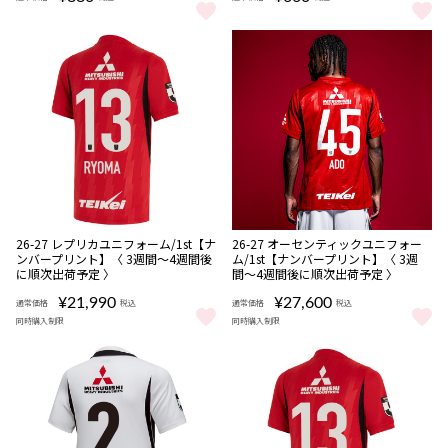
26-27 プレーヤーズアクリルキーホルダー をもっと見る
26-27 ユニフォームキーホルダー(1
NEW
NEW
数量
数量
26-27 レプリカユニフォーム/1st【ナ
26-27 オーセンティックユニフォー
限定
限定
ンバープリント】〈 3週間〜4週間後
ム/1st【ナンバープリント】〈 3週
受注
受注
に順次出荷予定 〉
間〜4週間後に順次出荷予定 〉
商品
商品
¥21,990
¥27,600
通常価格
税込
通常価格
税込
同時購入制限
同時購入制限
26-27 レプリカユニフォーム/1st【ナンバープリント】〈 3週間〜
26-27 オーセンティックユニフォ