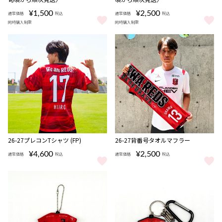
¥1,500
¥2,500
通常価格
税込
通常価格
税込
同時購入制限
同時購入制限
26-27 REDS START タオマフキーホルダー (players)（1st/
26-27 REDS START ミニニッ
NEW
NEW
26-27プレコンTシャツ (FP)
26-27背番号タオルマフラー
¥4,600
¥2,500
通常価格
税込
通常価格
税込
26-27プレコンTシャツ (FP) をもっと見る
26-27背番号タオルマフラー をも