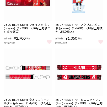
販売期間
販売期間
NEW
NEW
受注
受注
26-27 REDS START フェイスタオル
26-27 REDS START アクリルスタン
08/06 18:00〜08/16
08/06 18:00〜08/16
期間限定
期間限定
商品
商品
(players)（1st/GK）〈10月上旬頃か
ド (players)（1st/GK）〈10月上旬頃
22:00
22:00
ら順次発送〉
から順次発送〉
¥2,700
¥1,350
通常価格
税込
通常価格
税込
同時購入制限
同時購入制限
26-27 REDS START フェイスタオル (players)（1st/GK）〈
26-27 REDS START アクリル
販売期間
販売期間
NEW
NEW
受注
受注
26-27 REDS START タオマフキーホ
26-27 REDS START ミニニットマフ
08/06 18:00〜08/16
08/06 18:00〜08/16
期間限定
期間限定
商品
商品
ルダー (players)（1st/GK）〈10月上
ラー (players)（1st/GK）〈10月上旬
22:00
22:00
旬頃から順次発送〉
頃から順次発送〉