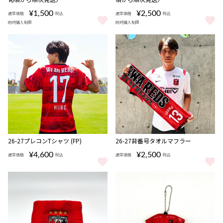
¥1,500
¥2,500
通常価格
税込
通常価格
税込
同時購入制限
同時購入制限
26-27 REDS START タオマフキーホルダー (players)（1st/
26-27 REDS START ミニニッ
NEW
NEW
26-27プレコンTシャツ (FP)
26-27背番号タオルマフラー
¥4,600
¥2,500
通常価格
税込
通常価格
税込
26-27プレコンTシャツ (FP) をもっと見る
26-27背番号タオルマフラー をも