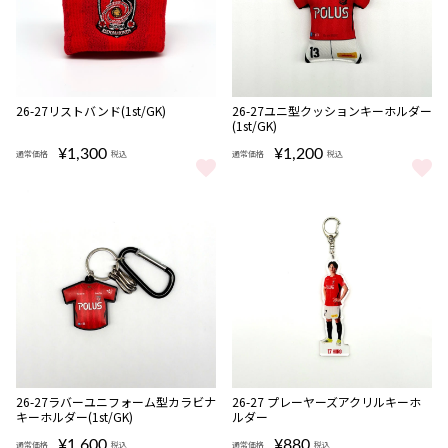
NEW
NEW
26-27リストバンド(1st/GK)
26-27ユニ型クッションキーホルダー
(1st/GK)
¥1,300
¥1,200
通常価格
税込
通常価格
税込
26-27リストバンド(1st/GK) をもっと見る
26-27ユニ型クッションキーホルダー
NEW
NEW
26-27ラバーユニフォーム型カラビナ
26-27 プレーヤーズアクリルキーホ
キーホルダー(1st/GK)
ルダー
¥1,600
¥880
通常価格
税込
通常価格
税込