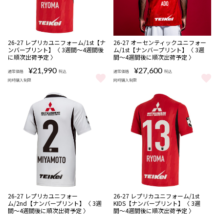
NEW
NEW
数量
数量
26-27 レプリカユニフォーム/1st【ナ
26-27 オーセンティックユニフォー
限定
限定
ンバープリント】〈 3週間〜4週間後
ム/1st【ナンバープリント】〈 3週
受注
受注
に順次出荷予定 〉
間〜4週間後に順次出荷予定 〉
商品
商品
¥21,990
¥27,600
通常価格
税込
通常価格
税込
同時購入制限
同時購入制限
26-27 レプリカユニフォーム/1st【ナンバープリント】〈 3週間〜
26-27 オーセンティックユニフォ
NEW
NEW
数量
数量
26-27 レプリカユニフォー
26-27 レプリカユニフォーム/1st
限定
限定
ム/2nd【ナンバープリント】〈 3週
KIDS【ナンバープリント】〈 3週
受注
受注
間〜4週間後に順次出荷予定 〉
間〜4週間後に順次出荷予定 〉
商品
商品