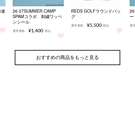
4連
26-27SUMMER CAMP
REDS GOLFラウンドバッ
26
SPAMコラボ 刺繍ワッペ
グ
ー
ンシール
¥5,500
通常価格
税込
通
¥1,400
通常価格
税込
CAMP 4連アクリルキーホルダー をもっと見る
REDS GOLFラウンドバッグ
2
ライトタグキーホルダー をもっと見る
26-27SUMMER CAMP SPAMコラボ 刺繍ワッペンシ
おすすめの商品をもっと見る