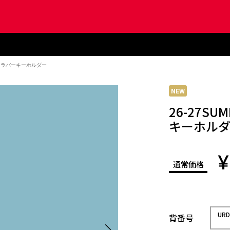
ラボ ラバーキーホルダー
NEW
26-27SU
キーホル
¥
通常価格
UR
背番号