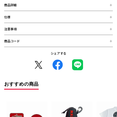
商品詳細
仕様
クラブエンブレムとスプラッターデザインをあしらったオリジナ
ルゴルフボールセット。ご自身用にはもちろん、ギフトにもおす
すめのアイテムです。
注意事項
【素材】
合成ゴム、ポリウレタン
【サイズ】
商品コード
※お届け後の、お客様都合による、返品、交換は出来ません。ご注意く
直径4.2cm
ださい。
※商品画像は、お使いのパソコンのモニター、及び、スマートフォンの
シェアする
2026999901850 (在庫: 〇)
メーカー・機種・画面設定等により、実際の商品の色と異なって見える
場合がございます。
※デザインなどの仕様が予告なく変更になることがございます。
○コンビニ決済をご利用のお客様へ○
コンビニ決済の場合、決済完了日が購入日となります。
また、払込期限（ご注文日から3日以内）を過ぎますと、ご注文内容は
おすすめの商品
自動的にキャンセルとなりますので、十分にご注意下さい。
※2020年12月1日から、振り込み期限が7日から3日に短縮となりまし
た。