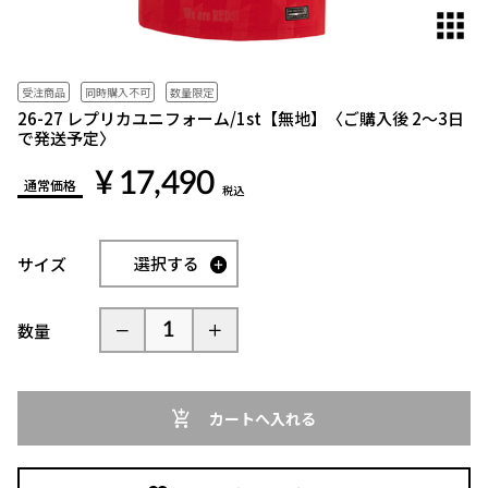
対
象
と
な
受注商品
同時購入不可
数量限定
っ
26-27 レプリカユニフォーム/1st【無地】〈ご購入後 2～3日
で発送予定〉
て
い
¥ 17,490
通常価格
ま
税込
す。
同
選択する
サイズ
時
に
購
数量
入
可
能
な
カートへ入れる
商
品