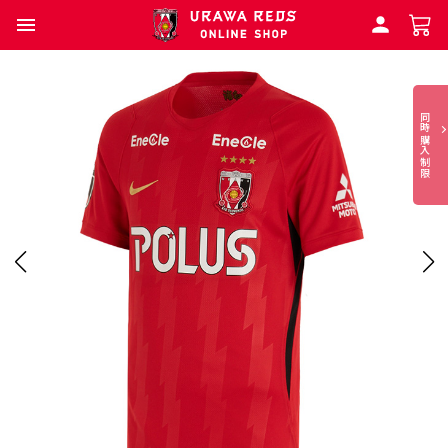
同時購入制限
本
商
品
は
同
時
購
入
制
限