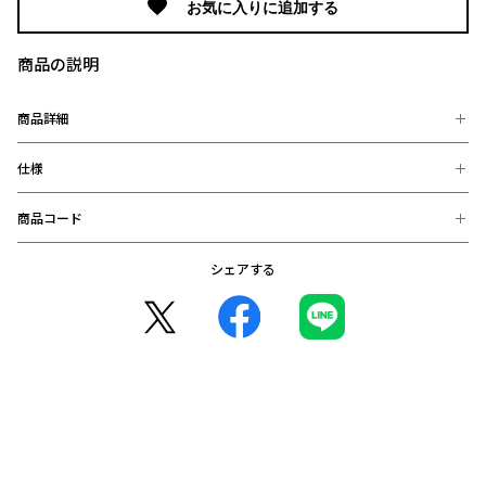
は
お気に入りに追加する
下
記
商品の説明
と
な
商品詳細
り
ま
仕様
※選手が着用しているユニフォームは、オーセンティックユニフ
す。
ォームになります。
2026
商品コード
【素材】
2027
【ユニフォームデザインについて】
ポリエステル100％
ユ
伝統の赤/白/黒のカラーコンビネーションを継承。
【サイズ】
シェアする
0198731097908：S (在庫: 〇)
そして、エンブレムはセンターから再び左胸へ。
ニ
S：【胸囲】46.0cm 【裾幅】46.5cm 【着丈】71.0cm 【裄丈】
0198731097915：M (在庫: 〇)
スタジアムに轟くの雷鳴のような声援を稲妻のモチーフへと昇華
フ
43.0cm 【袖口巾】15.6cm
0198731101346：L (在庫: 〇)
し、グローバルクリエイティブに基づいてデザイン。
M：【胸囲】49.0cm 【裾幅】49.0cm 【着丈】72.5cm 【裄丈】45.0cm 【袖
ォ
0198731101094：XL (在庫: 〇)
一見するとグラフィックを用いないシンプルンなデザインに見え
口巾】16.3cm
ー
0198731101377：2XL (在庫: 〇)
るが、ファン・サポーターの魂＝声援を表現した稲妻は、エンボ
L：【胸囲】52.0cm 【裾幅】51.5cm 【着丈】73.0cm 【裄丈】46.5cm 【袖
0198731096949：3XL (在庫: 〇)
ム
ス加工により、まるで稲妻が光を放つ様子を斬新に演出してい
口巾】17.0cm
る。
【無
XL：【胸囲】55.0cm 【裾幅】54.5cm 【着丈】74.0cm 【裄丈】47.5cm
また、シャツ、ショーツ、ソックスには2018年以来8年ぶりにゴー
【袖口巾】18.0cm
地】
ルドのSwooshが用いられており、これは“再び、輝く”という強い
2XL：【胸囲】58.0cm 【裾幅】57.5cm 【着丈】75.0cm 【裄丈】50.0cm
意気込みが表されている。
【袖口巾】19.0cm
3XL：【胸囲】62.0cm 【裾幅】60.5cm 【着丈】76.0cm 【裄丈】51.0cm