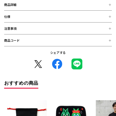
商品詳細
仕様
黒いアクリル板を使用し、ネオンの柄をさらに際立たせます。ネ
オンデザインにぴったりの一品です。
注意事項
【素材】
アクリル
【サイズ】
商品コード
※お届け後の、お客様都合による、返品、交換は出来ません。ご注意く
アクリル6cm角
ださい。
※商品画像は、お使いのパソコンのモニター、及び、スマートフォンの
シェアする
4995253476152 (在庫: 〇)
メーカー・機種・画面設定等により、実際の商品の色と異なって見える
場合がございます。
※デザインなどの仕様が予告なく変更になることがございます。
○コンビニ決済をご利用のお客様へ○
コンビニ決済の場合、決済完了日が購入日となります。
また、払込期限（ご注文日から3日以内）を過ぎますと、ご注文内容は
おすすめの商品
自動的にキャンセルとなりますので、十分にご注意下さい。
※2020年12月1日から、振り込み期限が7日から3日に短縮となりまし
た。