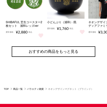
SHIBAFUL 芝生コースター2
小どんぶり（浦和）/黒
ネオンデザイ
枚セット 浦和レッズver
ディアファミ
¥1,760
通常価格
税込
¥2,880
¥3,3
通常価格
税込
通常価格
小どんぶり（浦和）/黒 をもっと見
SHIBAFUL 芝生コースター2枚セット 浦和レッズver を
ネオンデザ
おすすめの商品をもっと見る
TOP
商品一覧
バラエティ雑貨
ネオンデザインマグネット（ブラインド）