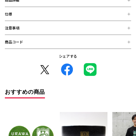
仕様
ネオンデザインに姿を変えたレディアファミリーのマグネット。
全6種、ぜひコンプリートを目指して集めて、お気に入りの場所に
飾ってください！
注意事項
【素材】
ブリキ・マグネット
【サイズ】
商品コード
※お届け後の、お客様都合による、返品、交換は出来ません。ご注意く
約5.2cm×7.7cm
ださい。
※商品画像は、お使いのパソコンのモニター、及び、スマートフォンの
シェアする
4995253476190 (在庫: 〇)
メーカー・機種・画面設定等により、実際の商品の色と異なって見える
場合がございます。
※デザインなどの仕様が予告なく変更になることがございます。
○コンビニ決済をご利用のお客様へ○
コンビニ決済の場合、決済完了日が購入日となります。
また、払込期限（ご注文日から3日以内）を過ぎますと、ご注文内容は
おすすめの商品
自動的にキャンセルとなりますので、十分にご注意下さい。
※2020年12月1日から、振り込み期限が7日から3日に短縮となりまし
た。