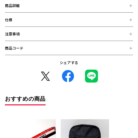
商品詳細
仕様
「浦和から世界へ！」あなたの日常に「フットボールの旅」を添
えるキーホルダーです。
注意事項
【素材】
アクリル
【サイズ】
商品コード
※お届け後の、お客様都合による、返品、交換は出来ません。ご注意く
約5.2cmｘ3.0cm
ださい。
※商品画像は、お使いのパソコンのモニター、及び、スマートフォンの
シェアする
4550393377341 (在庫: 〇)
メーカー・機種・画面設定等により、実際の商品の色と異なって見える
場合がございます。
※デザインなどの仕様が予告なく変更になることがございます。
○コンビニ決済をご利用のお客様へ○
コンビニ決済の場合、決済完了日が購入日となります。
また、払込期限（ご注文日から3日以内）を過ぎますと、ご注文内容は
おすすめの商品
自動的にキャンセルとなりますので、十分にご注意下さい。
※2020年12月1日から、振り込み期限が7日から3日に短縮となりまし
た。