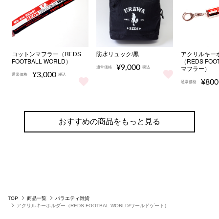
コットンマフラー（REDS
防水リュック/黒
アクリルキー
FOOTBALL WORLD）
（REDS FOOT
¥9,000
マフラー）
通常価格
税込
¥3,000
通常価格
税込
防水リュック/黒 をもっと見る
¥800
通常価格
コットンマフラー（REDS FOOTBALL WORLD） をもっ
アクリルキー
おすすめの商品をもっと見る
TOP
商品一覧
バラエティ雑貨
アクリルキーホルダー（REDS FOOTBAL WORLD/ワールドゲート）