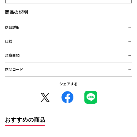
商品の説明
商品詳細
仕様
明治安田J1百年構想リーグ 地域リーグラウンド 第６節 東京ヴェル
ディ戦にちなんだアウェイグッズが登場！
今節のレディアは色鮮やかな夜の遊園地へ！赤いジェットコース
注意事項
【素材】
ターに乗って、夜のレジャーを全力で満喫するレディアが描かれて
紙（PP加工）
います。見ているだけで楽しくなるご機嫌のレディアと一緒にア
【サイズ】
商品コード
※お届け後の、お客様都合による、返品、交換は出来ません。ご注意く
ウェイ遠征を楽しみましょう！
約8cmｘ6cm
ださい。
スマホやPCなどに貼り付けるも、記念品としてコレクションする
※商品画像は、お使いのパソコンのモニター、及び、スマートフォンの
こともおすすめです！
シェアする
4550393569494 (完売)
メーカー・機種・画面設定等により、実際の商品の色と異なって見える
場合がございます。
※デザインなどの仕様が予告なく変更になることがございます。
○コンビニ決済をご利用のお客様へ○
コンビニ決済の場合、決済完了日が購入日となります。
また、払込期限（ご注文日から3日以内）を過ぎますと、ご注文内容は
おすすめの商品
自動的にキャンセルとなりますので、十分にご注意下さい。
※2020年12月1日から、振り込み期限が7日から3日に短縮となりまし
た。