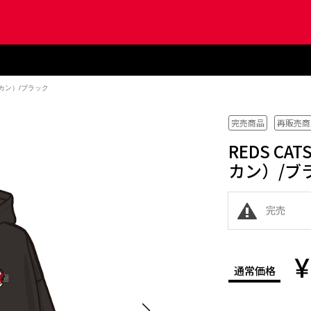
チカン）/ブラック
完売商品
再販売商
REDS C
カン）/ブ
完売
¥
通常価格