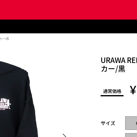
カー/黒
URAWA R
カー/黒
¥
通常価格
サイズ