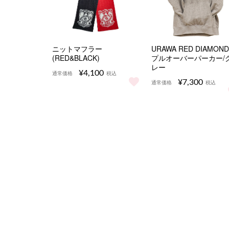
ニットマフラー
URAWA RED DIAMON
(RED&BLACK)
プルオーバーパーカー/
レー
¥4,100
通常価格
税込
¥7,300
通常価格
税込
ニットマフラー (RED&BLACK) をもっと見る
URAWA RED DI