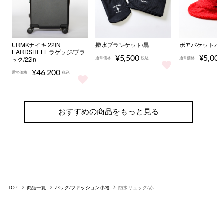
URMKナイキ 22IN
撥水ブランケット/黒
ボアバケットハ
HARDSHELL ラゲッジ/ブラ
¥5,500
¥5,0
ック/22in
通常価格
税込
通常価格
撥水ブランケット/黒 をもっと見る
ボアバケッ
¥46,200
通常価格
税込
URMKナイキ 22IN HARDSHELL ラゲッジ/ブラック/22i
おすすめの商品をもっと見る
TOP
商品一覧
バッグ/ファッション小物
防水リュック/赤