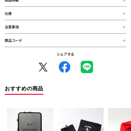
仕様
突然の雨から中身を守る！観戦や遠征にぴったりな防水仕様のリ
ュック。
大人気・レディアがシルエットでデザインされたさりげなく浦和
注意事項
【素材】
レッズをアピールできるリュックです。
ポリエステル
中の収納も豊富で、PCが入れられる部分が分かれており実用的と
【サイズ】
商品コード
※お届け後の、お客様都合による、返品、交換は出来ません。ご注意く
なっています。
約W43cm×H42cm×D14cm
ださい。
※商品画像は、お使いのパソコンのモニター、及び、スマートフォンの
シェアする
4518607208829 (在庫: 〇)
メーカー・機種・画面設定等により、実際の商品の色と異なって見える
場合がございます。
※デザインなどの仕様が予告なく変更になることがございます。
○コンビニ決済をご利用のお客様へ○
コンビニ決済の場合、決済完了日が購入日となります。
また、払込期限（ご注文日から3日以内）を過ぎますと、ご注文内容は
おすすめの商品
自動的にキャンセルとなりますので、十分にご注意下さい。
※2020年12月1日から、振り込み期限が7日から3日に短縮となりまし
た。