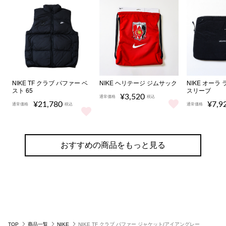
NIKE TF クラブ パファー ベ
NIKE ヘリテージ ジムサック
NIKE オーラ
スト 65
スリーブ
¥3,520
通常価格
税込
¥21,780
¥7,9
通常価格
税込
通常価格
NIKE ヘリテージ ジムサック を
NIKE TF クラブ パファー ベスト 65 をもっと見る
NIKE 
おすすめの商品をもっと見る
TOP
商品一覧
NIKE
NIKE TF クラブ パファー ジャケット/アイアングレー