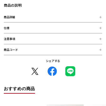
商品の説明
商品詳細
仕様
滑らかな撥水素材と、どんな天候でも暖かくドライに保つように
作られた、
着る人を選ばない定番なスタイルのウーブンジャケット。
注意事項
【素材】
NIKE Futuraロゴと浦和レッズのエンブレムがカラーワッペンでデ
ポリエステル 100％
ザインされおり、スタジアムでの着用にぴったりなアイテム！
【サイズ】
商品コード
※お届け後の、お客様都合による、返品、交換は出来ません。ご注意く
Mサイズ：着丈70cm/胸囲118cm/裾幅52cm
ださい。
Lサイズ：着丈71cm/胸囲126cm/裾幅54cm
※商品画像は、お使いのパソコンのモニター、及び、スマートフォンの
シェアする
XLサイズ：着丈72cm/胸囲130cm/裾幅57cm
2025000903319：M (在庫: △)
メーカー・機種・画面設定等により、実際の商品の色と異なって見える
2XLサイズ：着丈76cm/胸囲136cm/裾幅59cm
2025000903326：L (完売)
場合がございます。
※デザインなどの仕様が予告なく変更になることがございます。
2025000903333：XL (在庫: △)
2025000903340：2XL (完売)
○コンビニ決済をご利用のお客様へ○
コンビニ決済の場合、決済完了日が購入日となります。
また、払込期限（ご注文日から3日以内）を過ぎますと、ご注文内容は
おすすめの商品
自動的にキャンセルとなりますので、十分にご注意下さい。
※2020年12月1日から、振り込み期限が7日から3日に短縮となりまし
た。