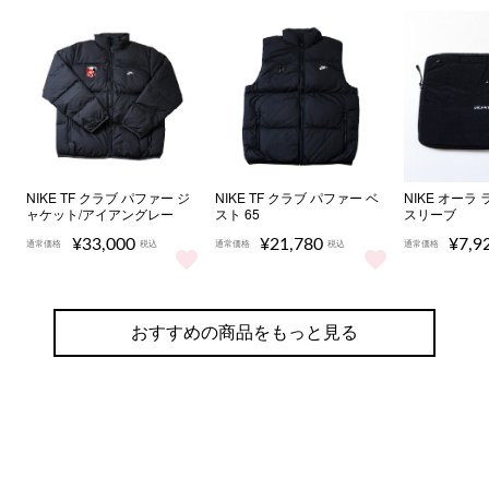
NIKE TF クラブ パファー ジ
NIKE TF クラブ パファー ベ
NIKE オーラ
ャケット/アイアングレー
スト 65
スリーブ
¥33,000
¥21,780
¥7,9
通常価格
税込
通常価格
税込
通常価格
NIKE TF クラブ パファー ジャケット/アイアングレー を
NIKE TF クラブ パファー ベスト 
NIKE 
おすすめの商品をもっと見る