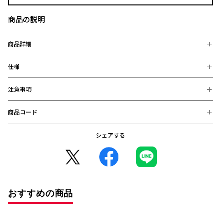
商品の説明
商品詳細
仕様
防寒性を高めるサーマフィットテクノロジーとテックタッチを採
用。
寒い冬のスタジアムでも快適にスマホを操作することができま
注意事項
【素材】
す。
・掌: 87% ポリエステル 8% ナイロン 5%
NIKEのスウッシュと浦和レッズのロゴがシンプルにデザインされ
・手の甲: ポリエステル100%
商品コード
たアイテムなので、普段使いにもおすすめです！
※お届け後の、お客様都合による、返品、交換は出来ません。ご注意く
【サイズ】
ださい。
Lサイズ：手囲い（22～24cm）
※商品画像は、お使いのパソコンのモニター、及び、スマートフォンの
シェアする
2025000902770 (完売)
メーカー・機種・画面設定等により、実際の商品の色と異なって見える
手囲い：すべての指をそろえ、各指の第3関節付近にメジャーを巻
場合がございます。
きつけるようにして測定した手の周囲の長さ
※デザインなどの仕様が予告なく変更になることがございます。
○コンビニ決済をご利用のお客様へ○
コンビニ決済の場合、決済完了日が購入日となります。
また、払込期限（ご注文日から3日以内）を過ぎますと、ご注文内容は
おすすめの商品
自動的にキャンセルとなりますので、十分にご注意下さい。
※2020年12月1日から、振り込み期限が7日から3日に短縮となりまし
た。