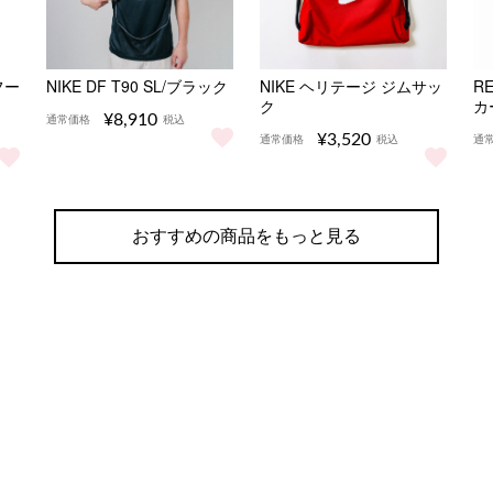
フー
NIKE DF T90 SL/ブラック
NIKE ヘリテージ ジムサッ
R
ク
カ
¥8,910
通常価格
税込
¥3,520
通常価格
税込
通
NIKE DF T90 SL/ブラック をもっと見る
と見る
ジップフーディー をもっと見る
NIKE ヘリテージ ジムサック
R
おすすめの商品をもっと見る