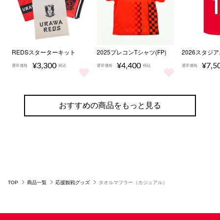
REDSスターターキット
2025プレコンTシャツ(FP)
2026スタジ
¥3,300
¥4,400
¥7,5
通常価格
税込
通常価格
税込
通常価格
REDSスターターキット をもっと見る
2025プレコンTシャツ(FP) をもっ
2026ス
おすすめの商品をもっと見る
TOP
商品一覧
応援観戦グッズ
タオルマフラー（カジュアル）