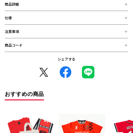
商品詳細
仕様
｢We are Reds!｣と｢Urawa Reds｣のロゴが入ったカジュアルなタオルマ
フラーです。
悩んだ時や初めて買う方にもおすすめの1本です！
注意事項
【素材】
綿100%
商品コード
【サイズ】
※お届け後の、お客様都合による、返品、交換は出来ません。ご注意く
20×110cm
ださい。
※商品画像は、お使いのパソコンのモニター、及び、スマートフォンの
シェアする
4550393300561
メーカー・機種・画面設定等により、実際の商品の色と異なって見える
場合がございます。
※デザインなどの仕様が予告なく変更になることがございます。
○コンビニ決済をご利用のお客様へ○
コンビニ決済の場合、決済完了日が購入日となります。
また、払込期限（ご注文日から3日以内）を過ぎますと、ご注文内容は
おすすめの商品
自動的にキャンセルとなりますので、十分にご注意下さい。
※2020年12月1日から、振り込み期限が7日から3日に短縮となりまし
た。