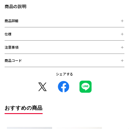
商品の説明
商品詳細
仕様
エンブレム、ロゴ、ハート13の3種類の転写シールが登場。
手帳やPC、スマートフォンなどお好きな所に気軽に貼り付けることが
可能です。
注意事項
【素材】
UV硬化インク
商品コード
※お届け後の、お客様都合による、返品、交換は出来ません。ご注意く
【サイズ】
ださい。
ハート：W36×H37mm
※商品画像は、お使いのパソコンのモニター、及び、スマートフォンの
シェアする
4549289225941：エンブレム (完売)
エンブレム：W31×H40mm
メーカー・機種・画面設定等により、実際の商品の色と異なって見える
ロゴ：W40×H19mm
4549289226016：ロゴ (在庫: 〇)
場合がございます。
※デザインなどの仕様が予告なく変更になることがございます。
4549289226023：ハート12 (完売)
○コンビニ決済をご利用のお客様へ○
コンビニ決済の場合、決済完了日が購入日となります。
また、払込期限（ご注文日から3日以内）を過ぎますと、ご注文内容は
おすすめの商品
自動的にキャンセルとなりますので、十分にご注意下さい。
※2020年12月1日から、振り込み期限が7日から3日に短縮となりまし
た。