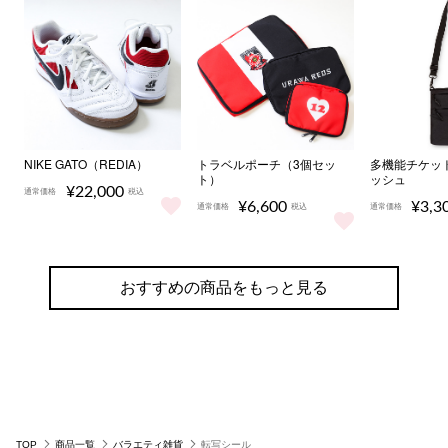
NIKE GATO（REDIA）
トラベルポーチ（3個セッ
多機能チケッ
ト）
ッシュ
¥22,000
通常価格
税込
¥6,600
¥3,3
通常価格
税込
通常価格
NIKE GATO（REDIA） をもっと見る
トラベルポーチ（3個セット） を
多機能チケ
おすすめの商品をもっと見る
TOP
商品一覧
バラエティ雑貨
転写シール