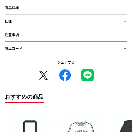
は
下
商品詳細
記
と
仕様
さまざまなデザインを自由に組み合わせ、気軽にオリジナルアイテムを
作ることができる「REDS CUSTOM」に、カレッジデザインの新商品
な
が追加!
カレッジロゴのデザインに思い出深い年号や特別な数字をデザインする
り
注意事項
【素材】
ことができたり、好きな名前もデザインに加えることができます。
ま
綿100%
Tシャツ、ロンT、パーカーをはじめ、トートバッグ、パスケースのラ
す。
商品コード
インナップで、日常使いから試合観戦まであらゆるシーンで活躍するこ
※お届け後の、お客様都合による、返品、交換は出来ません。ご注意く
【サイズ】
と間違いなし!
RED
ださい。
S：身丈66.0cm 身巾49.0cm 肩巾44.0cm 袖丈19.0 cm
※商品画像は、お使いのパソコンのモニター、及び、スマートフォンの
◆入力可能文字
CUS
シェアする
M：身丈70.0cm 身巾52.0cm 肩巾47.0cm 袖丈20.0 cm
4550393576270：ホワイト S (在庫: 〇)
メーカー・機種・画面設定等により、実際の商品の色と異なって見える
背番号：半角数字のみ
L：身丈74.0cm 身巾55.0cm 肩巾50.0cm 袖丈22.0 cm
名前：漢字、英語、カナ、ひらがな、特殊文字の全角半角が入力可能
4550393576287：ホワイト M (在庫: 〇)
場合がございます。
※入力間違いにご注意ください。
XL：身丈78.0cm 身巾58.0cm 肩巾53.0cm 袖丈24.0 cm
※デザインなどの仕様が予告なく変更になることがございます。
4550393576294：ホワイト L (在庫: 〇)
4550393576300：ホワイト XL (在庫: 〇)
◆ご購入前に必ずお読みください
○コンビニ決済をご利用のお客様へ○
※カスタマイズデザインを一時保存する場合、PCやスマホのスクリー
4550393576317：ブラック S (在庫: 〇)
ンショットや画面キャプチャで保存ください。
コンビニ決済の場合、決済完了日が購入日となります。
4550393576324：ブラック M (在庫: 〇)
※注文確定前に、必ず仕上がりイメージをご確認ください。
また、払込期限（ご注文日から3日以内）を過ぎますと、ご注文内容は
※REDS CUSTOMの各種商品は、クーポンをご利用いただけませ
4550393576331：ブラック L (在庫: 〇)
おすすめの商品
自動的にキャンセルとなりますので、十分にご注意下さい。
ん。
4550393576348：ブラック XL (在庫: 〇)
※2020年12月1日から、振り込み期限が7日から3日に短縮となりまし
4550393576355：レッド S (在庫: 〇)
た。
4550393576362：レッド M (在庫: 〇)
4550393576379：レッド L (在庫: 〇)
4550393576386：レッド XL (在庫: 〇)