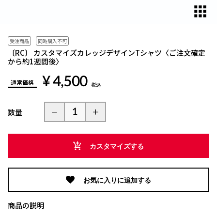
対
象
と
な
受注商品
同時購入不可
っ
〔RC〕 カスタマイズカレッジデザインTシャツ〈ご注文確定
から約1週間後〉
て
い
¥ 4,500
通常価格
ま
税込
す。
同
数量
時
に
購
カスタマイズする
入
可
能
お気に入りに追加する
な
商
商品の説明
品