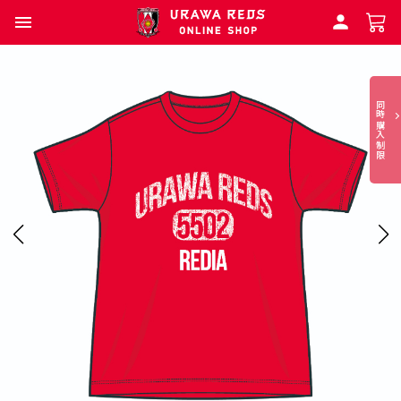
同時購入制限
本
商
品
は
同
時
購
入
制
限