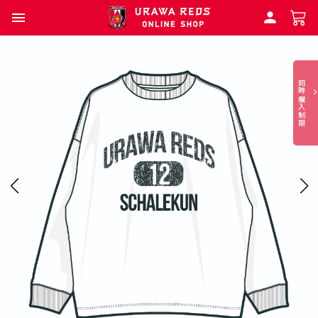
同時購入制限
本
商
品
は
同
時
購
入
制
限