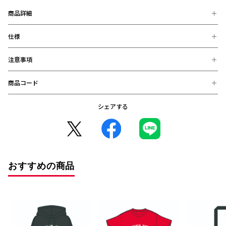
は
下
商品詳細
記
と
仕様
さまざまなデザインを自由に組み合わせ、気軽にオリジナルアイテムを
作ることができる「REDS CUSTOM」に、カレッジデザインの新商品
な
が追加!
カレッジロゴのデザインに思い出深い年号や特別な数字をデザインする
り
注意事項
【素材】
ことができたり、好きな名前もデザインに加えることができます。
ま
綿100%
Tシャツ、ロンT、パーカーをはじめ、トートバッグ、パスケースのラ
す。
商品コード
インナップで、日常使いから試合観戦まであらゆるシーンで活躍するこ
※お届け後の、お客様都合による、返品、交換は出来ません。ご注意く
【サイズ】
と間違いなし!
RED
ださい。
S：身丈66.0cm 身巾49.0cm 肩巾44.0cm 袖丈56.0 cm
※商品画像は、お使いのパソコンのモニター、及び、スマートフォンの
◆入力可能文字
CUS
シェアする
M：身丈70.0cm 身巾52.0cm 肩巾47.0cm 袖丈58.0 cm
4550393576393：ホワイト S (在庫: 〇)
メーカー・機種・画面設定等により、実際の商品の色と異なって見える
背番号：半角数字のみ
L：身丈74.0cm 身巾55.0cm 肩巾50.0cm 袖丈59.0 cm
名前：漢字、英語、カナ、ひらがな、特殊文字の全角半角が入力可能
4550393576409：ホワイト M (在庫: 〇)
場合がございます。
※入力間違いにご注意ください。
XL：身丈78.0cm 身巾58.0cm 肩巾53.0cm 袖丈60.0 cm
※デザインなどの仕様が予告なく変更になることがございます。
4550393576416：ホワイト L (在庫: 〇)
4550393576423：ホワイト XL (在庫: 〇)
◆ご購入前に必ずお読みください
○コンビニ決済をご利用のお客様へ○
※カスタマイズデザインを一時保存する場合、PCやスマホのスクリー
4550393576430：ブラック S (在庫: 〇)
ンショットや画面キャプチャで保存ください。
コンビニ決済の場合、決済完了日が購入日となります。
4550393576447：ブラック M (在庫: 〇)
※注文確定前に、必ず仕上がりイメージをご確認ください。
また、払込期限（ご注文日から3日以内）を過ぎますと、ご注文内容は
※REDS CUSTOMの各種商品は、クーポンをご利用いただけませ
4550393576454：ブラック L (在庫: 〇)
おすすめの商品
自動的にキャンセルとなりますので、十分にご注意下さい。
ん。
4550393576461：ブラック XL (在庫: 〇)
※2020年12月1日から、振り込み期限が7日から3日に短縮となりまし
4550393576478：レッド S (在庫: 〇)
た。
4550393576485：レッド M (在庫: 〇)
4550393576492：レッド L (在庫: 〇)
4550393576508：レッド XL (在庫: 〇)