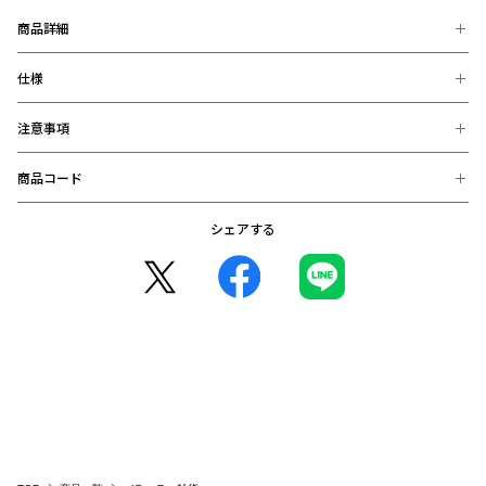
は
下
商品詳細
記
と
仕様
さまざまなデザインを自由に組み合わせ、気軽にオリジナルアイテムを
作ることができる「REDS CUSTOM」に、カレッジデザインの新商品
な
が追加!
カレッジロゴのデザインに思い出深い年号や特別な数字をデザインする
り
注意事項
【素材】
ことができたり、好きな名前もデザインに加えることができます。
ま
合成皮革
Tシャツ、ロンT、パーカーをはじめ、トートバッグ、パスケースのラ
す。
商品コード
インナップで、日常使いから試合観戦まであらゆるシーンで活躍するこ
※お届け後の、お客様都合による、返品、交換は出来ません。ご注意く
【サイズ】
と間違いなし!
RED
ださい。
約H106×W76mm
※商品画像は、お使いのパソコンのモニター、及び、スマートフォンの
◆入力可能文字
CUS
シェアする
4550393576614：ブラック FREE (在庫: 〇)
メーカー・機種・画面設定等により、実際の商品の色と異なって見える
背番号：半角数字のみ
名前：漢字、英語、カナ、ひらがな、特殊文字の全角半角が入力可能
4550393576621：レッド FREE (在庫: 〇)
場合がございます。
※入力間違いにご注意ください。
※デザインなどの仕様が予告なく変更になることがございます。
◆ご購入前に必ずお読みください
○コンビニ決済をご利用のお客様へ○
※カスタマイズデザインを一時保存する場合、PCやスマホのスクリー
ンショットや画面キャプチャで保存ください。
コンビニ決済の場合、決済完了日が購入日となります。
※注文確定前に、必ず仕上がりイメージをご確認ください。
また、払込期限（ご注文日から3日以内）を過ぎますと、ご注文内容は
※REDS CUSTOMの各種商品は、クーポンをご利用いただけませ
自動的にキャンセルとなりますので、十分にご注意下さい。
ん。
※2020年12月1日から、振り込み期限が7日から3日に短縮となりまし
た。