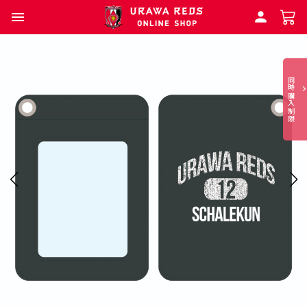
同時購入制限
本
商
品
は
同
時
購
入
制
限