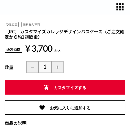
対
象
と
な
受注商品
同時購入不可
っ
〔RC〕 カスタマイズカレッジデザインパスケース〈ご注文確
定から約1週間後〉
て
い
¥ 3,700
通常価格
ま
税込
す。
同
数量
時
に
購
カスタマイズする
入
可
能
お気に入りに追加する
な
商
商品の説明
品