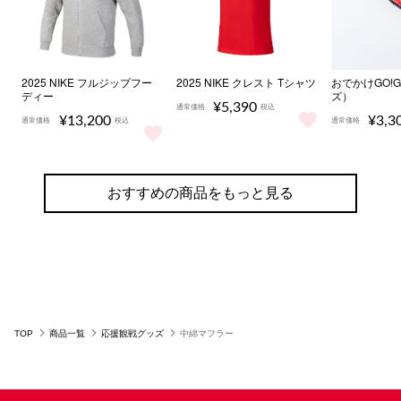
2025 NIKE フルジップフー
2025 NIKE クレスト Tシャツ
おでかけGO!
ディー
ズ）
¥5,390
通常価格
税込
¥13,200
¥3,3
通常価格
税込
通常価格
2025 NIKE クレスト Tシャツ を
2025 NIKE フルジップフーディー をもっと見る
おでかけG
おすすめの商品をもっと見る
TOP
商品一覧
応援観戦グッズ
中綿マフラー