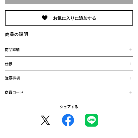
お気に入りに追加する
商品の説明
商品詳細
仕様
2重反転ファンでコンパクトなのに大風量。充電式で最大10時間運転。
カラビナ付きで持ち運びも自由なのに加え、付属のネックストラップを
つけるとハンズフリーでも使用ができ、さらに使いやすくなりました！
注意事項
【素材】
プラスチック枠
＜機能まとめ＞1,3WAY使用！（ハンディ・ハンズフリー・デスク）
2,誤作動防止電源ボタン長押し1秒で電源ON、長押し1秒で電源OFF
商品コード
お客様都合による、返品・交換は、お受けしておりません。
3,風量切替：4段階（弱・中・強・ターボ）/充電池持続時間：弱～約
【サイズ】
返品・交換について
10h、中～約5h、強～約2h、ターボ～約0.5h（満充電の状態から）
214×85×40mm
https://e-shop.urawa-reds.co.jp/pages/guide/returns
質量：150g/付属品：ネックストラップ、USBケーブルType-C（約
シェアする
4903456217564：ホワイト (完売)
30cm）
4903456217588：ダークグレー (完売)
※お届け後の、お客様都合による、返品、交換は出来ません。ご注意く
ださい。
※商品画像は、お使いのパソコンのモニター、及び、スマートフォンの
メーカー・機種・画面設定等により、実際の商品の色と異なって見える
場合がございます。
※デザインなどの仕様が予告なく変更になることがございます。