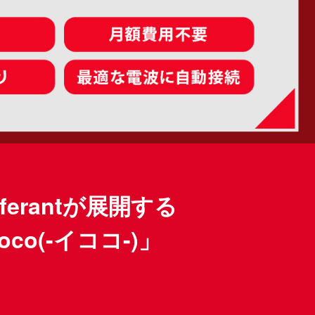
rantが展開する
co(-イココ-)」