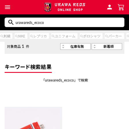
刺繍
NIKE
レプリカ
ユニフォーム
ポロシャツ
パーカー
在庫有無
新着順
対象商品
件
1
キーワード検索結果
「urawareds_ecoco」で検索