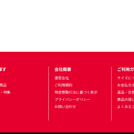
ズN&N Tシャツ/KIDS〈ご注文確定から約1週間後〉 をもっと見る
探す
会社概要
ご利用ガ
運営会社
サイズに
商品
ご利用規約
お支払方
・特集
特定商取引法に基づく表示
返品・交
プライバシーポリシー
商品の探
お問い合わせ
よくある