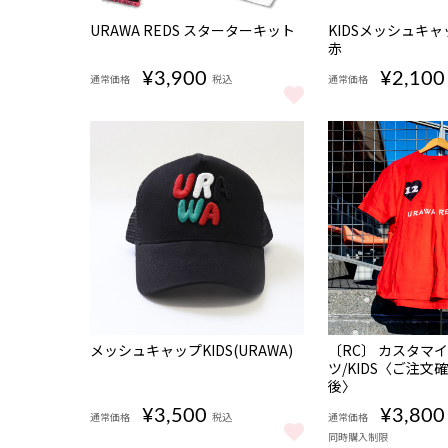
URAWA REDS スターターキット
KIDSメッシュキャップ
赤
¥3,900
¥2,100
通常価格
税込
通常価格
URAWA REDS スターターキット をもっと見る
KIDSメッシュキャッ
完売
受注
メッシュキャップKIDS(URAWA)
〔RC〕 カスタマイ
商品
ツ/KIDS〈ご注文
後〉
¥3,500
¥3,800
通常価格
税込
通常価格
同時購入制限
メッシュキャップKIDS(URAWA) をもっと見る