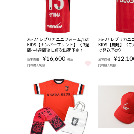
NEW
数量
数量
26-27 レプリカユニフォーム/1st
26-27 レプリカユ
限定
限定
KIDS【ナンバープリント】〈 3週
KIDS【無地】〈ご
受注
受注
間〜4週間後に順次出荷予定 〉
で発送予定〉
商品
商品
¥16,600
¥12,10
通常価格
税込
通常価格
同時購入制限
同時購入制限
26-27 レプリカユニフォーム/1st KIDS【ナンバープ
26-27 レプリカ