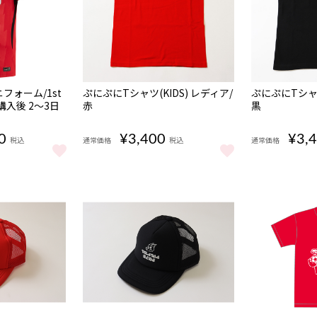
ニフォーム/1st
ぷにぷにTシャツ(KIDS) レディア/
ぷにぷにTシャツ
購入後 2～3日
赤
黒
0
¥3,400
¥3,
税込
通常価格
税込
通常価格
ぷにぷにTシャツ(KIDS) レディア/赤 をもっと見る
ぷにぷにTシャツ
リント】〈 3週間〜4週間後に順次出荷予定 〉 をもっと見る
ユニフォーム/1st KIDS【無地】〈ご購入後 2～3日で発送予定〉 をもっと