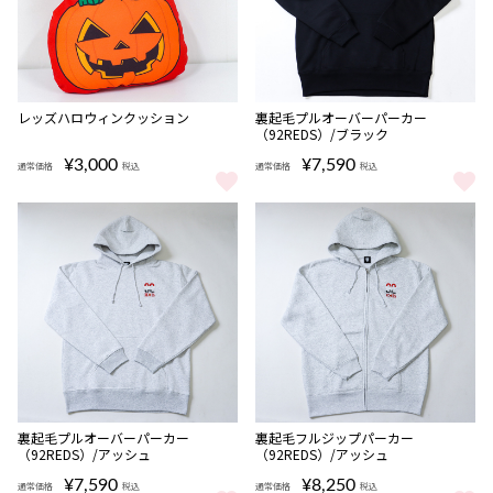
レッズハロウィンクッション
裏起毛プルオーバーパーカー
（92REDS）/ブラック
¥3,000
¥7,590
通常価格
税込
通常価格
税込
レッズハロウィンクッション をもっと見る
裏起毛プルオーバーパーカー（92R
完売
完売
裏起毛プルオーバーパーカー
裏起毛フルジップパーカー
（92REDS）/アッシュ
（92REDS）/アッシュ
¥7,590
¥8,250
通常価格
税込
通常価格
税込