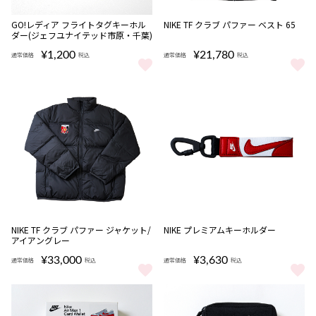
完売
GO!レディア フライトタグキーホル
NIKE TF クラブ パファー ベスト 65
ダー(ジェフユナイテッド市原・千葉)
¥1,200
¥21,780
通常価格
税込
通常価格
税込
GO!レディア フライトタグキーホルダー(ジェフユナイテッド市原・千
NIKE TF クラブ パファー ベスト 
完売
NIKE TF クラブ パファー ジャケット/
NIKE プレミアムキーホルダー
アイアングレー
¥33,000
¥3,630
通常価格
税込
通常価格
税込
NIKE TF クラブ パファー ジャケット/アイアングレー をもっと見る
NIKE プレミアムキーホルダー を