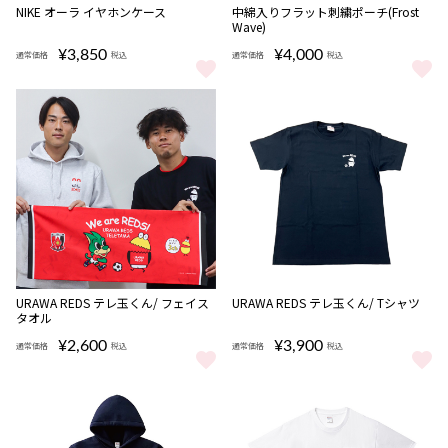
NIKE オーラ イヤホンケース
中綿入りフラット刺繍ポーチ(Frost
Wave)
¥3,850
¥4,000
通常価格
税込
通常価格
税込
NIKE オーラ イヤホンケース をもっと見る
中綿入りフラット刺繍ポーチ(Frost
完売
URAWA REDS テレ玉くん/ フェイス
URAWA REDS テレ玉くん/ Tシャツ
タオル
¥2,600
¥3,900
通常価格
税込
通常価格
税込
URAWA REDS テレ玉くん/ フェイスタオル をもっと見る
URAWA REDS テレ玉くん/ Tシ