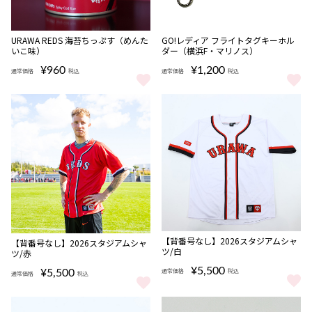
完売
URAWA REDS 海苔ちっぷす（めんた
GO!レディア フライトタグキーホル
いこ味）
ダー（横浜F・マリノス）
¥960
¥1,200
通常価格
税込
通常価格
税込
URAWA REDS 海苔ちっぷす（めんたいこ味） をもっと見る
GO!レディア フライトタグキーホ
完売
完売
【背番号なし】2026スタジアムシャ
【背番号なし】2026スタジアムシャ
ツ/白
ツ/赤
¥5,500
通常価格
税込
¥5,500
通常価格
税込
【背番号なし】2026スタジアムシ
【背番号なし】2026スタジアムシャツ/赤 をもっと見る