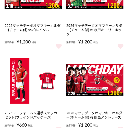
完売
2026マッチデータオマフキーホルダ
2026マッチデータオマフキーホルダ
ー(チャーム付) vs 柏レイソル
ー(チャーム付) vs 水戸ホーリーホッ
ク
¥1,200
¥1,200
通常価格
税込
通常価格
税込
2026マッチデータオマフキーホルダー(チャーム付) vs 柏レイソル 
2026マッチデータオマフキーホル
完売
2026ユニフォーム＆選手ステッカー
2026マッチデータオマフキーホルダ
セット(ブラインドパッケージ)
ー(チャーム付) vs 鹿島アントラーズ
¥660
¥1,200
通常価格
税込
通常価格
税込