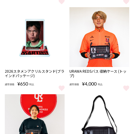
2026ユニフォーム＆選手ステッカーセット(ブラインドパッケージ) 
2026マッチデータオマフキーホルダ
完売
2026スタメンアクリルスタンド(ブラ
URAWA REDSバス 収納ケース (トッ
インドパッケージ)
プ)
¥650
¥4,000
通常価格
税込
通常価格
税込
2026スタメンアクリルスタンド(ブラインドパッケージ) をもっと見
URAWA REDSバス 収納ケース (