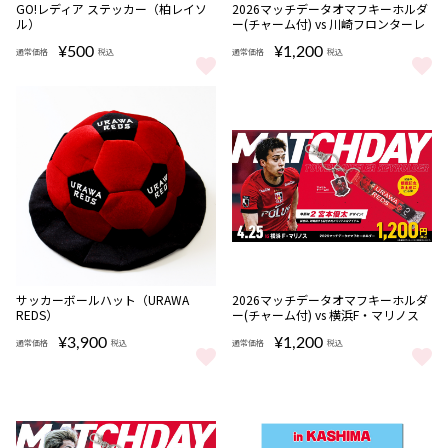
完売
完売
GO!レディア ステッカー（柏レイソ
2026マッチデータオマフキーホルダ
ル）
ー(チャーム付) vs 川崎フロンターレ
¥500
¥1,200
通常価格
税込
通常価格
税込
GO!レディア ステッカー（柏レイソル） をもっと見る
2026マッチデータオマフキーホルダ
完売
サッカーボールハット（URAWA
2026マッチデータオマフキーホルダ
REDS）
ー(チャーム付) vs 横浜F・マリノス
¥3,900
¥1,200
通常価格
税込
通常価格
税込
サッカーボールハット（URAWA REDS） をもっと見る
2026マッチデータオマフキーホルダ