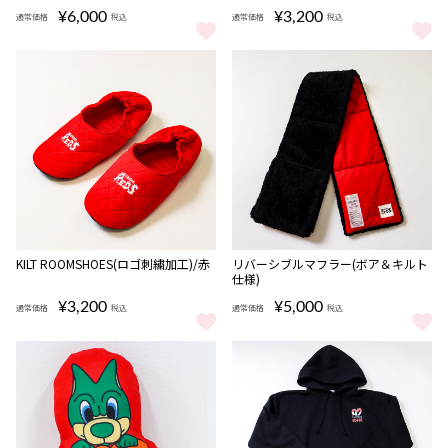
¥6,000
¥3,200
通常価格
税込
通常価格
税込
ダウン2WAYトート をもっと見る
KILT ROOMSHOES(ロゴ刺繍加工
KILT ROOMSHOES(ロゴ刺繍加工)/赤
リバーシブルマフラー(ボア＆キルト
仕様)
¥3,200
¥5,000
通常価格
税込
通常価格
税込
KILT ROOMSHOES(ロゴ刺繍加工)/赤 をもっと見る
リバーシブルマフラー(ボア＆キル