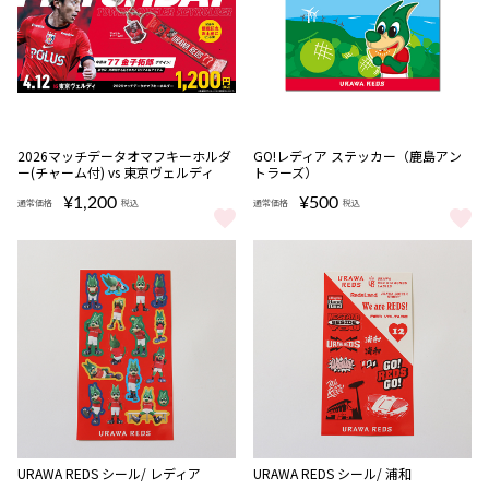
完売
2026マッチデータオマフキーホルダ
GO!レディア ステッカー（鹿島アン
ー(チャーム付) vs 東京ヴェルディ
トラーズ）
¥1,200
¥500
通常価格
税込
通常価格
税込
2026マッチデータオマフキーホルダー(チャーム付) vs 東京ヴェルデ
GO!レディア ステッカー（鹿島ア
完売
完売
URAWA REDS シール/ レディア
URAWA REDS シール/ 浦和