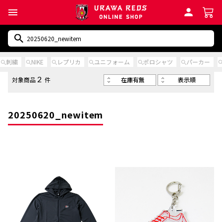
刺繍
NIKE
レプリカ
ユニフォーム
ポロシャツ
パーカー
在庫有無
表示順
対象商品
件
2
20250620_newitem