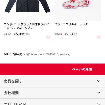
完売
ワンポイントフラッグ刺繍ドライパ
ミラーアクリルキーホルダー
ーカー/チャコールグレー
¥6,800
¥930
通常価格
税込
通常価格
税込
ワンポイントフラッグ刺繍ドライパーカー/チャコールグレー をもっ
ミラーアクリルキーホルダー をも
TOP
商品一覧
注目のキーワード「20250620_newitem」
ページの先頭
商品を探す
会社概要
ご利用ガイド