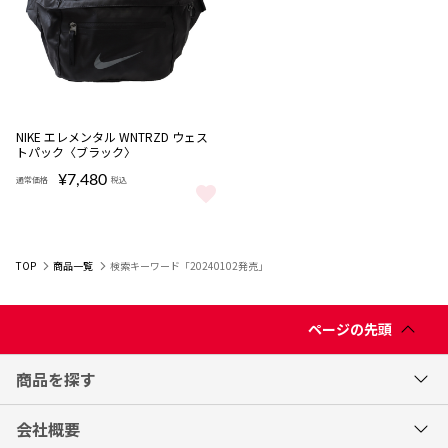
完売
NIKE エレメンタル WNTRZD ウェス
トパック〈ブラック〉
¥7,480
通常価格
税込
NIKE エレメンタル WNTRZD ウェストパック〈ブラック〉 をもっと
TOP
商品一覧
検索キーワード「20240102発売」
ページの先頭
商品を探す
会社概要