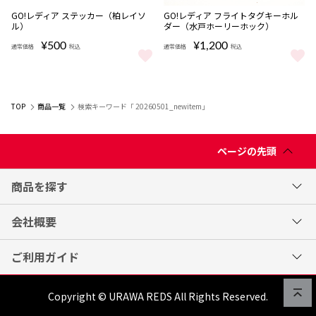
完売
完売
GO!レディア ステッカー（柏レイソ
GO!レディア フライトタグキーホル
ル）
ダー（水戸ホーリーホック）
¥500
¥1,200
通常価格
税込
通常価格
税込
GO!レディア ステッカー（柏レイソル） をもっと見る
GO!レディア フライトタグキー
TOP
商品一覧
検索キーワード「 20260501_newitem」
ページの先頭
商品を探す
会社概要
ご利用ガイド
Copyright © URAWA REDS All Rights Reserved.