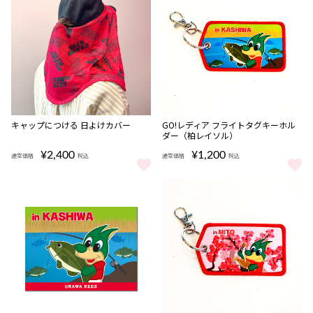
完売
キャップにつける 日よけカバー
GO!レディア フライトタグキーホル
ダー（柏レイソル）
¥2,400
¥1,200
通常価格
税込
通常価格
税込
キャップにつける 日よけカバー をもっと見る
GO!レディア フライトタグキー