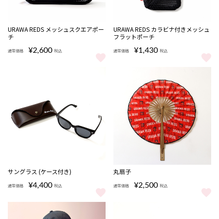
URAWA REDS メッシュスクエアポー
URAWA REDS カラビナ付きメッシュ
チ
フラットポーチ
¥2,600
¥1,430
通常価格
税込
通常価格
税込
URAWA REDS メッシュスクエアポーチ をもっと見る
URAWA REDS カラビナ付きメ
完売
サングラス (ケース付き)
丸扇子
¥4,400
¥2,500
通常価格
税込
通常価格
税込
サングラス (ケース付き) をもっと見る
丸扇子 をもっと見る