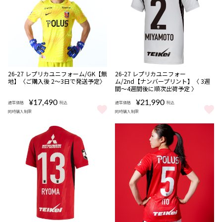
販売期間
NEW
NEW
数量
数量
26-27 レプリカユニフォーム/GK【無
26-27 レプリカユニフォー
08/08 10:00〜
限定
限定
地】〈ご購入後 2～3日で発送予定〉
ム/2nd【ナンバープリント】〈 3週
受注
受注
間〜4週間後に順次出荷予定 〉
商品
商品
¥17,490
¥21,990
通常価格
税込
通常価格
税込
同時購入制限
同時購入制限
26-27 レプリカユニフォーム/GK【無地】〈ご購入後 2～3日で発送
26-27 レプリカユニフォーム/2