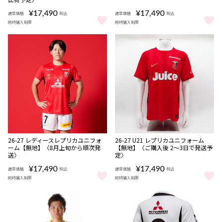
商品
商品
¥17,490
¥17,490
通常価格
税込
通常価格
税込
同時購入制限
同時購入制限
26-27 レプリカユニフォーム/2nd【無地】〈8月上旬より順次出荷
26-27 レプリカユニフォーム/1
販売期間
NEW
NEW
数量
数量
26-27 レディースレプリカユニフォ
26-27 U21 レプリカユニフォーム
08/08 10:00〜
限定
限定
ーム【無地】〈8月上旬から順次発
【無地】〈ご購入後 2～3日で発送予
受注
受注
送〉
定〉
商品
商品
¥17,490
¥17,490
通常価格
税込
通常価格
税込
同時購入制限
同時購入制限
26-27 レディースレプリカユニフォーム【無地】〈8月上旬から順次
26-27 U21 レプリカユニフォ