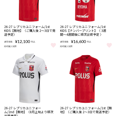
NEW
数量
数量
26-27 レプリカユニフォーム/1st
26-27 レプリカユニフォーム/1st
限定
限定
KIDS【無地】〈ご購入後 2～3日で発
KIDS【ナンバープリント】〈 3週
受注
受注
送予定〉
間〜4週間後に順次出荷予定 〉
商品
商品
¥12,100
¥16,600
通常価格
税込
通常価格
税込
同時購入制限
同時購入制限
26-27 レプリカユニフォーム/1st KIDS【無地】〈ご購入後 2～3
26-27 レプリカユニフォーム/1
数量
数量
26-27 レプリカユニフォー
26-27 レプリカユニフォーム/1st【無
限定
限定
ム/2nd【無地】〈8月上旬より順次
地】〈ご購入後 2～3日で発送予定〉
受注
受注
出荷予定〉