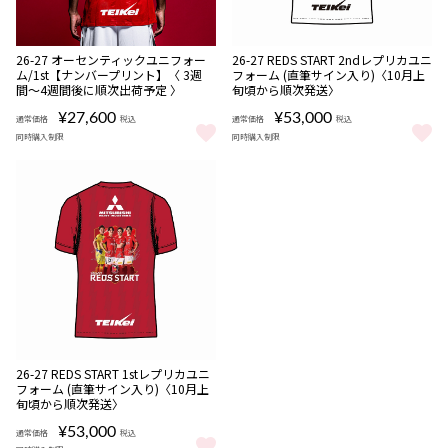
販売期間
NEW
NEW
数量
受注
26-27 オーセンティックユニフォー
26-27 REDS START 2ndレプリカユニ
08/06 18:00〜08/16
期間限定
限定
商品
ム/1st【ナンバープリント】〈 3週
フォーム (直筆サイン入り)〈10月上
22:00
受注
間〜4週間後に順次出荷予定 〉
旬頃から順次発送〉
商品
¥27,600
¥53,000
通常価格
税込
通常価格
税込
同時購入制限
同時購入制限
26-27 オーセンティックユニフォーム/1st【ナンバープリント】〈 
26-27 REDS START 2n
販売期間
NEW
受注
26-27 REDS START 1stレプリカユニ
08/06 18:00〜08/16
期間限定
商品
フォーム (直筆サイン入り)〈10月上
22:00
旬頃から順次発送〉
¥53,000
通常価格
税込