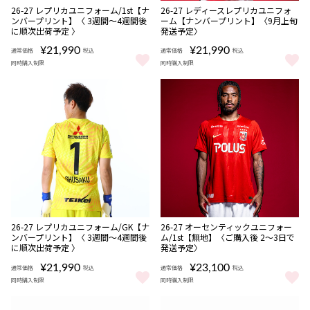
NEW
NEW
数量
数量
26-27 レプリカユニフォーム/1st【ナ
26-27 レディースレプリカユニフォ
限定
限定
ンバープリント】〈 3週間〜4週間後
ーム【ナンバープリント】〈9月上旬
受注
受注
に順次出荷予定 〉
発送予定〉
商品
商品
¥21,990
¥21,990
通常価格
税込
通常価格
税込
同時購入制限
同時購入制限
26-27 レプリカユニフォーム/1st【ナンバープリント】〈 3週間〜
26-27 レディースレプリカユニ
販売期間
NEW
数量
数量
26-27 レプリカユニフォーム/GK【ナ
26-27 オーセンティックユニフォー
08/08 10:00〜
限定
限定
ンバープリント】〈 3週間〜4週間後
ム/1st【無地】〈ご購入後 2～3日で
受注
受注
に順次出荷予定 〉
発送予定〉
商品
商品
¥21,990
¥23,100
通常価格
税込
通常価格
税込
同時購入制限
同時購入制限
26-27 レプリカユニフォーム/GK【ナンバープリント】〈 3週間〜
26-27 オーセンティックユニフォ