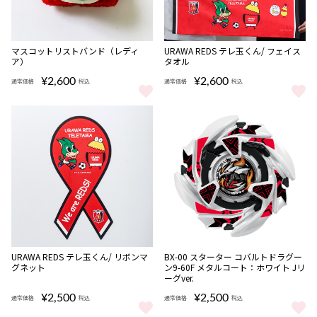
完売
完売
マスコットリストバンド（レディ
URAWA REDS テレ玉くん/ フェイス
ア）
タオル
¥2,600
¥2,600
通常価格
税込
通常価格
税込
マスコットリストバンド（レディア） をもっと見る
URAWA REDS テレ玉くん/ フ
完売
完売
URAWA REDS テレ玉くん/ リボンマ
BX-00 スターター コバルトドラグー
グネット
ン9-60F メタルコート：ホワイト Jリ
ーグver.
¥2,500
¥2,500
通常価格
税込
通常価格
税込
URAWA REDS テレ玉くん/ リボンマグネット をもっと見る
BX-00 スターター コバルトドラグ