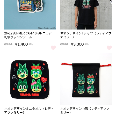
NEW
26-27SUMMER CAMP SPAMコラボ
ネオンデザインTシャツ（レディアフ
刺繍ワッペンシール
ァミリー）
¥1,400
¥3,300
通常価格
税込
通常価格
税込
26-27SUMMER CAMP SPAMコラボ 刺繍ワッペンシール をもっと
ネオンデザインTシャツ（レディア
ネオンデザインミニタオル（レディ
ネオンデザイン巾着（レディアファ
アファミリー）
ミリー）