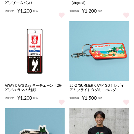
27／チームバス）
（August）
¥1,200
¥1,200
通常価格
税込
通常価格
税込
AWAY DAYS Year キーチェーン（26-27／チームバス） をもっと見る
AWAY DAYS Month キーチェー
NEW
NEW
AWAY DAYS Day キーチェーン（26-
26-27SUMMER CAMP GO！レディ
27／vs.ガンバ大阪）
ア！フライトタグキーホルダー
¥1,200
¥1,500
通常価格
税込
通常価格
税込
AWAY DAYS Day キーチェーン（26-27／vs.ガンバ大阪） をもっと見
26-27SUMMER CAMP GO