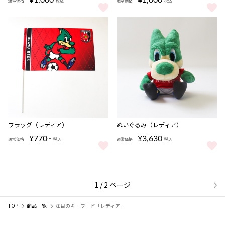
¥1,000
¥1,000
通常価格
税込
通常価格
税込
組み立てお面（レディア） をもっと見る
組み立てお面（フレンディア） を
フラッグ（レディア）
ぬいぐるみ（レディア）
¥770
¥3,630
通常価格
税込
通常価格
税込
〜
フラッグ（レディア） をもっと見る
ぬいぐるみ（レディア） をもっと
1 / 2 ページ
次
TOP
商品一覧
注目のキーワード「レディア」