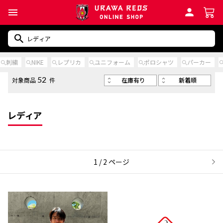
刺繍
NIKE
レプリカ
ユニフォーム
ポロシャツ
パーカー
在庫有り
新着順
対象商品
件
52
レディア
1 / 2 ページ
次