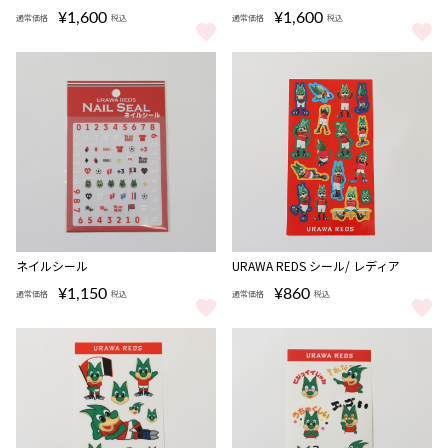
¥1,600
¥1,600
通常価格
税込
通常価格
税込
タオルホルダー (URAWA REDS) をもっと見る
タオルホルダー (REDIA) をもっ
完売
ネイルシール
URAWA REDS シール/ レディア
¥1,150
¥860
通常価格
税込
通常価格
税込
ネイルシール をもっと見る
URAWA REDS シール/ レディア