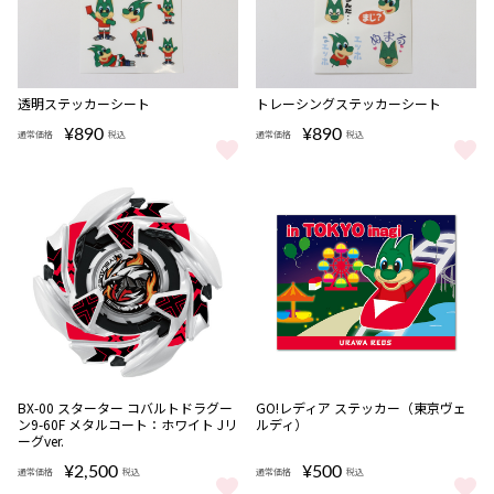
透明ステッカーシート
トレーシングステッカーシート
¥890
¥890
通常価格
税込
通常価格
税込
透明ステッカーシート をもっと見る
トレーシングステッカーシート を
完売
完売
BX-00 スターター コバルトドラグー
GO!レディア ステッカー（東京ヴェ
ン9-60F メタルコート：ホワイト Jリ
ルディ）
ーグver.
¥2,500
¥500
通常価格
税込
通常価格
税込