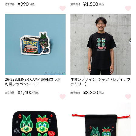
¥990
¥1,500
通常価格
税込
通常価格
税込
26-27SUMMER CAMP 4連アクリルキーホルダー をもっと見る
26-27SUMMER CAMP GO
NEW
26-27SUMMER CAMP SPAMコラボ
ネオンデザインTシャツ（レディアフ
刺繍ワッペンシール
ァミリー）
¥1,400
¥3,300
通常価格
税込
通常価格
税込
26-27SUMMER CAMP SPAMコラボ 刺繍ワッペンシール をもっと
ネオンデザインTシャツ（レディア