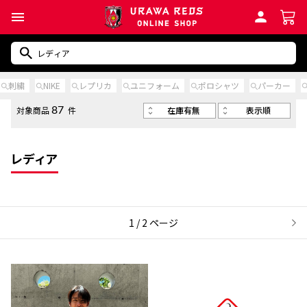
刺繍
NIKE
レプリカ
ユニフォーム
ポロシャツ
パーカー
在庫有無
表示順
対象商品
件
87
レディア
1 / 2 ページ
次