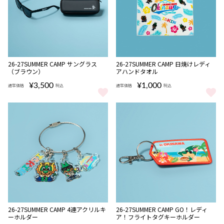
NEW
NEW
26-27SUMMER CAMP サングラス
26-27SUMMER CAMP 日焼けレディ
完売
完売
（ブラウン）
アハンドタオル
¥3,500
¥1,000
通常価格
税込
通常価格
税込
26-27SUMMER CAMP サングラス（ブラウン） をもっと見る
26-27SUMMER CAMP 日焼
NEW
NEW
26-27SUMMER CAMP 4連アクリルキ
26-27SUMMER CAMP GO！レディ
完売
ーホルダー
ア！フライトタグキーホルダー