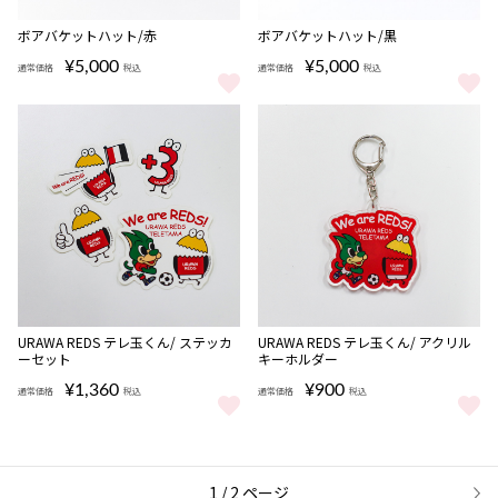
ボアバケットハット/赤
ボアバケットハット/黒
¥5,000
¥5,000
通常価格
税込
通常価格
税込
ボアバケットハット/赤 をもっと見る
ボアバケットハット/黒 をもっと
完売
完売
URAWA REDS テレ玉くん/ ステッカ
URAWA REDS テレ玉くん/ アクリル
ーセット
キーホルダー
¥1,360
¥900
通常価格
税込
通常価格
税込
URAWA REDS テレ玉くん/ ステッカーセット をもっと見る
URAWA REDS テレ玉くん/ ア
1 / 2 ページ