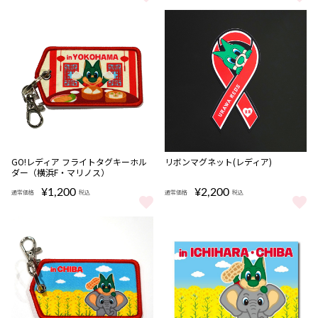
BX-00 スターター コバルトドラグーン9-60F メタルコート：ホワイト 
GO!レディア ステッカー（東京ヴ
完売
完売
GO!レディア フライトタグキーホル
リボンマグネット(レディア)
ダー（横浜F・マリノス）
¥1,200
¥2,200
通常価格
税込
通常価格
税込
GO!レディア フライトタグキーホルダー（横浜F・マリノス） をもっ
リボンマグネット(レディア) をも