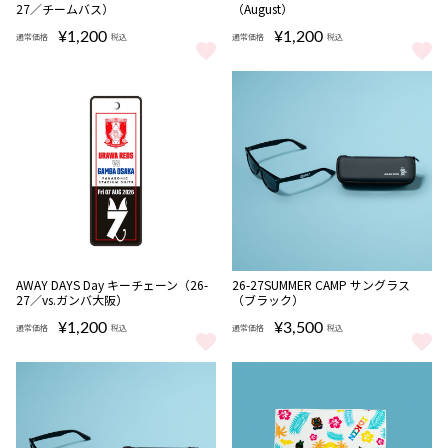
27／チームバス）
（August）
¥1,200
¥1,200
通常価格
税込
通常価格
税込
AWAY DAYS Year キーチェーン（26-27／チームバス） をもっと見る
AWAY DAYS Month キーチェー
NEW
NEW
AWAY DAYS Day キーチェーン（26-
26-27SUMMER CAMP サングラス
完売
27／vs.ガンバ大阪）
（ブラック）
¥1,200
¥3,500
通常価格
税込
通常価格
税込
AWAY DAYS Day キーチェーン（26-27／vs.ガンバ大阪） をもっと見
26-27SUMMER CAMP サン