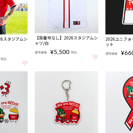
完売
完売
【背番号なし】2026スタジアムシ
26スタジアムシ
2026ユニフ
ャツ/白
ット
¥5,500
通常価格
税込
¥66
通常価格
税込
【背番号なし】2026スタジアムシャツ/白 をもっと
2026ユニフ
 鹿島アントラーズ をもっと見る
26スタジアムシャツ/赤 をもっと見る