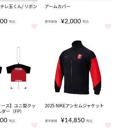
完売
S テレ玉くん/ リボン
アームカバー
500
¥2,000
税込
通常価格
税込
をもっと見る
DS テレ玉くん/ リボンマグネット をもっと見る
アームカバー をもっと見る
入荷待ち
ィース】ユニ型クッ
2025 NIKEアンセムジャケット
ダー（FP）
000
¥14,850
税込
通常価格
税込
ース】ユニ型クッションキーホルダー（FP） をもっと見る
2025 NIKEアンセムジャケット をもっと見る