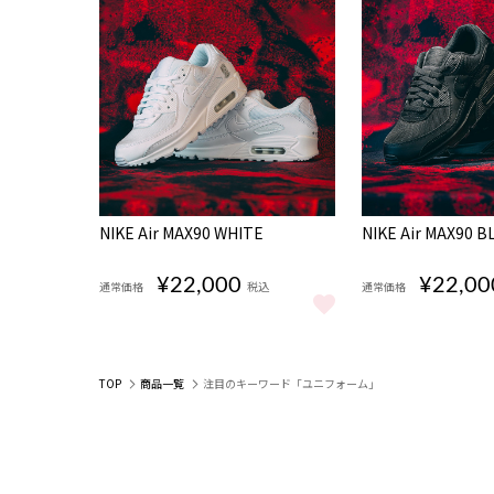
完売
完売
NIKE Air MAX90 WHITE
NIKE Air MAX90 B
¥22,000
¥22,00
通常価格
税込
通常価格
NIKE Air MAX90 WHITE をもっと見る
NIKE Air MAX9
TOP
商品一覧
注目のキーワード「ユニフォーム」