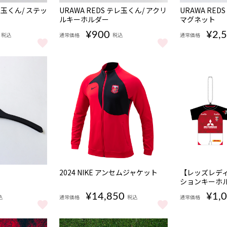
完売
完売
テレ玉くん/ ステッ
URAWA REDS テレ玉くん/ アクリ
URAWA RED
ルキーホルダー
マグネット
¥900
¥2,
税込
通常価格
税込
通常価格
っと見る
 テレ玉くん/ ステッカーセット をもっと見る
URAWA REDS テレ玉くん/ アクリルキーホルダー 
URAWA RE
完売
完売
2024 NIKE アンセムジャケット
【レッズレデ
ションキーホル
¥14,850
¥1,
込
通常価格
税込
通常価格
 をもっと見る
2024 NIKE アンセムジャケット をもっと見る
【レッズレディ