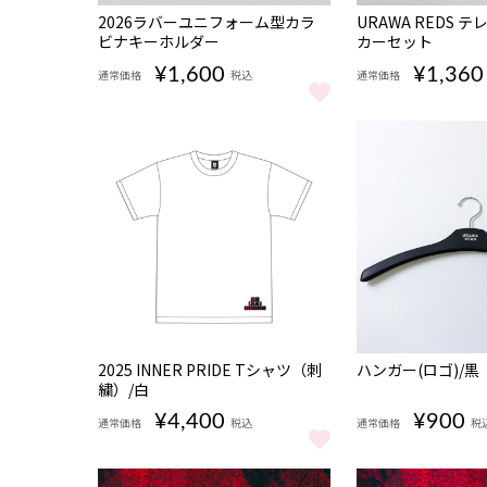
完売
完売
2026ラバーユニフォーム型カラ
URAWA REDS 
ビナキーホルダー
カーセット
¥1,600
¥1,360
通常価格
税込
通常価格
2026ラバーユニフォーム型カラビナキーホルダー をも
URAWA REDS
完売
完売
2025 INNER PRIDE Tシャツ（刺
ハンガー(ロゴ)/黒
繍）/白
¥4,400
¥900
通常価格
税込
通常価格
税
2025 INNER PRIDE Tシャツ（刺繍）/白 をもっと見る
ハンガー(ロゴ)/黒