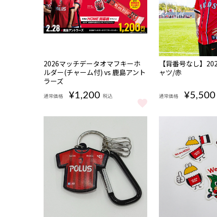
完売
完売
2026マッチデータオマフキーホ
【背番号なし】20
ルダー(チャーム付) vs 鹿島アント
ャツ/赤
ラーズ
¥1,200
¥5,500
通常価格
税込
通常価格
2026マッチデータオマフキーホルダー(チャーム付) vs
【背番号なし】20