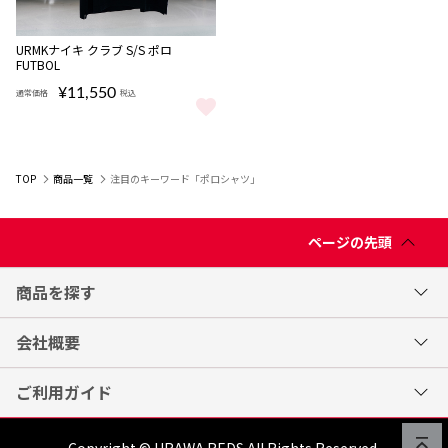
NEW
URMKナイキ クラブ S/S ポロ
FUTBOL
¥11,550
通常価格
税込
URMKナイキ クラブ S/S ポロ FUTBOL をもっと見る
TOP
商品一覧
注目のキーワード「ポロシャツ」
ページの先頭
商品を探す
会社概要
ご利用ガイド