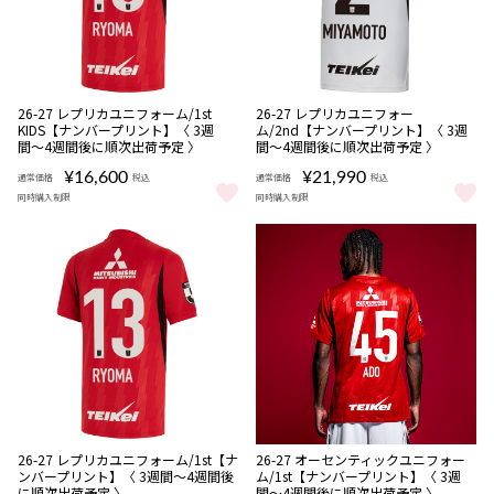
NEW
NEW
数量
数量
26-27 レプリカユニフォーム/1st
26-27 レプリカユニフォー
限定
限定
KIDS【ナンバープリント】〈 3週
ム/2nd【ナンバープリント】〈 3週
受注
受注
間〜4週間後に順次出荷予定 〉
間〜4週間後に順次出荷予定 〉
商品
商品
¥16,600
¥21,990
通常価格
税込
通常価格
税込
同時購入制限
同時購入制限
26-27 レプリカユニフォーム/1st KIDS【ナンバープリント】〈 
26-27 レプリカユニフォーム/2
NEW
NEW
数量
数量
26-27 レプリカユニフォーム/1st【ナ
26-27 オーセンティックユニフォー
限定
限定
ンバープリント】〈 3週間〜4週間後
ム/1st【ナンバープリント】〈 3週
受注
受注
に順次出荷予定 〉
間〜4週間後に順次出荷予定 〉