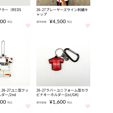
NEW
ラー（REDS
26-27プレーヤーズサイン刺繍キ
ャップ
200
¥4,500
税込
通常価格
税込
ー（REDS ICON） をもっと見る
26-27プレーヤーズサイン刺繍キャップ をもっ
NEW
26-27ユニ型クッ
26-27ラバーユニフォーム型カラ
ダー/2nd
ビナキーホルダー(1st/GK)
200
¥1,600
税込
通常価格
税込
っと見る
26-27ユニ型クッションキーホルダー/2nd をもっと見る
26-27ラバーユニフォーム型カラビナキーホルダー(