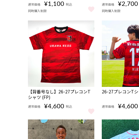
¥1,100
¥2,700
通常価格
税込
通常価格
同時購入制限
同時購入制限
26-27 REDS START アクリルキーホルダー (KV)〈
26-27 REDS S
NEW
NEW
【背番号なし】26-27プレコンT
26-27プレコンTシャ
シャツ (FP)
¥4,600
¥4,600
通常価格
税込
通常価格
【背番号なし】26-27プレコンTシャツ (FP) をもっと見
26-27プレコンTシ