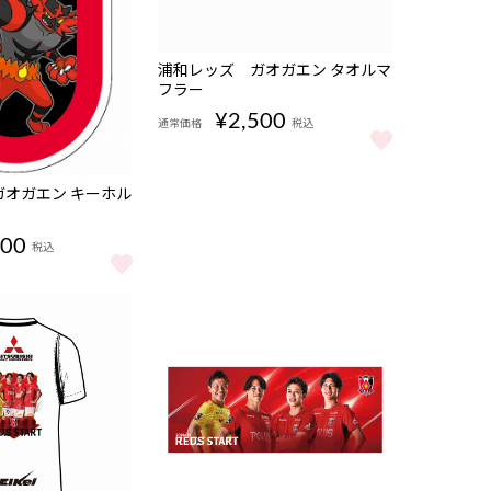
販売期
NEW
浦和レッズ ガオガエン タオルマ
間
フラー
08/07
17:00〜
¥2,500
通常価格
税込
もっと見る
浦和レッズ ガオガエン タオルマフラー をもっ
オガエン キーホル
100
税込
オガエン キーホルダー をもっと見る