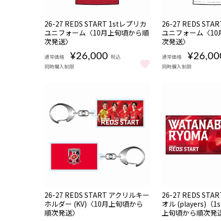
販売期間
販売期間
NEW
NEW
受注
受注
26-27 REDS START 1stレプリカ
26-27 REDS ST
08/06 18:00〜08/16
08/06 18:00〜08/16
商品
商品
期間限定
期間限定
ユニフォーム〈10月上旬頃から順
22:00
ユニフォーム〈10
22:00
次発送〉
次発送〉
¥26,000
¥26,00
通常価格
税込
通常価格
同時購入制限
同時購入制限
26-27 REDS START 1stレプリカユニフォーム〈1
26-27 REDS
販売期間
販売期間
NEW
NEW
受注
受注
26-27 REDS START アクリルキー
26-27 REDS ST
08/06 18:00〜08/16
08/06 18:00〜08/16
商品
商品
期間限定
期間限定
ホルダー (KV)〈10月上旬頃から
22:00
オル (players)（
22:00
順次発送〉
上旬頃から順次発