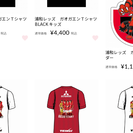
販売期
NEW
ガエンＴシャツ
浦和レッズ ガオガエンＴシャツ
間
BLACK キッズ
08/07
17:00〜
¥4,400
税込
通常価格
税込
と見る
エンＴシャツ BLACK をもっと見る
浦和レッズ ガオガエンＴシャツ BLACK キッズ を
販売期
NEW
浦和レッズ ガ
間
ダー
08/07
17:00〜
¥1,
通常価格
浦和レッズ ガ