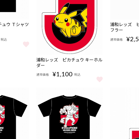
販売期
NEW
ュウ Ｔシャツ
浦和レッズ ピ
間
フラー
08/07
17:00〜
¥2,
税込
通常価格
ウ Ｔシャツ BLACK キッズ をもっと見る
浦和レッズ ピ
販売期
NEW
浦和レッズ ピカチュウ キーホル
間
ダー
08/07
17:00〜
¥1,100
通常価格
税込
浦和レッズ ピカチュウ キーホルダー をもっと見る