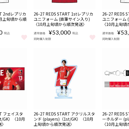
販売期間
販売期間
NEW
NEW
受注
受
ART 2ndレプリカ
26-27 REDS START 1stレプリカ
26-27 REDS
08/06 18:00〜08/16
08/06 18:00〜08/
商品
商
期間限定
期間限定
月上旬頃から順
ユニフォーム (直筆サイン入り)
22:00
ユニフォーム 
22:00
〈10月上旬頃から順次発送〉
〈10月上旬頃
0
¥53,000
¥53
税込
通常価格
税込
通常価格
同時購入制限
同時購入制限
0月上旬頃から順次発送〉 をもっと見る
 START 2ndレプリカユニフォーム〈10月上旬頃から順次発送〉 をもっと見る
26-27 REDS START 1stレプリカユニフォーム
26-27 RE
販売期間
販売期間
NEW
NEW
受注
受
ART フェイスタ
26-27 REDS START アクリルスタ
26-27 REDS
08/06 18:00〜08/16
08/06 18:00〜08/
商品
商
期間限定
期間限定
1st/GK）〈10月
ンド (players)（1st/GK）〈10月
22:00
ーホルダー (pla
22:00
送〉
上旬頃から順次発送〉
〈10月上旬頃