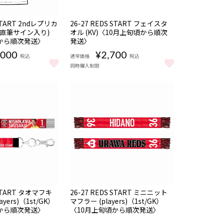
販売期間
NEW
注
受注
 START 2ndレプリカ
26-27 REDS START フェイスタ
16
08/06 18:00〜08/16
品
商品
期間限定
(直筆サイン入り)
オル (KV)〈10月上旬頃から順次
22:00
から順次発送〉
発送〉
,000
¥2,700
税込
通常価格
税込
同時購入制限
 (直筆サイン入り)〈10月上旬頃から順次発送〉 をもっと見る
DS START 2ndレプリカユニフォーム (直筆サイン入り)〈10月上旬頃か
26-27 REDS START フェイスタオル (KV
販売期間
NEW
注
受注
 START タオマフキ
26-27 REDS START ミニニット
16
08/06 18:00〜08/16
品
商品
期間限定
yers)（1st/GK）
マフラー (players)（1st/GK）
22:00
から順次発送〉
〈10月上旬頃から順次発送〉