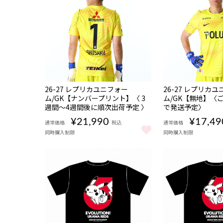
販売期間
販売期間
NEW
NEW
数量
数量
26-27 レプリカユニフォー
26-27 レプリカ
08/08 10:00〜
08/08 10:00〜
限定
限定
ム/GK【ナンバープリント】〈 3
ム/GK【無地】〈ご
受注
受注
週間〜4週間後に順次出荷予定 〉
で発送予定〉
商品
商品
¥21,990
¥17,49
通常価格
税込
通常価格
同時購入制限
同時購入制限
26-27 レプリカユニフォーム/GK【ナンバープリント】
26-27 レプリカ