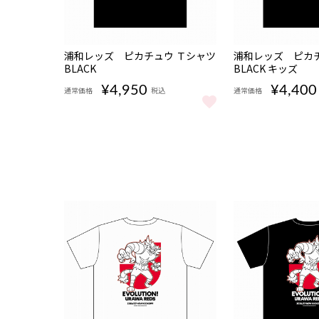
販売期
販売期
NEW
NEW
浦和レッズ ピカチュウ Ｔシャツ
浦和レッズ ピカチ
間
間
BLACK
08/07
BLACK キッズ
08/07
17:00〜
17:00〜
¥4,950
¥4,400
通常価格
税込
通常価格
浦和レッズ ピカチュウ Ｔシャツ BLACK をもっと見る
浦和レッズ ピカチュ