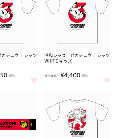
販売期
NEW
カチュウ Ｔシャツ
浦和レッズ ピカチュウ Ｔシャツ
間
WHITE キッズ
08/07
17:00〜
950
¥4,400
税込
通常価格
税込
カチュウ Ｔシャツ WHITE をもっと見る
浦和レッズ ピカチュウ Ｔシャツ WHITE キッ
後 2～3日で発送予定〉 をもっと見る