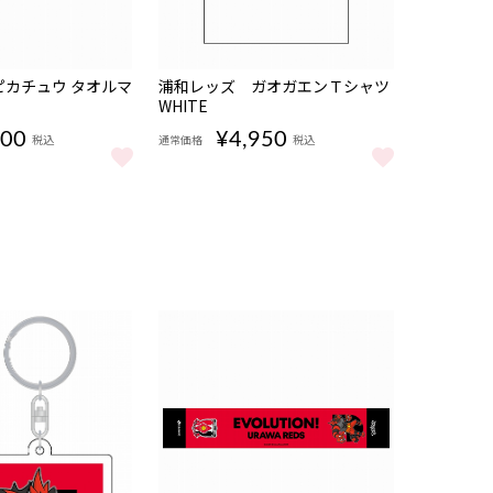
販売期
NEW
カチュウ タオルマ
浦和レッズ ガオガエンＴシャツ
間
WHITE
08/07
17:00〜
500
¥4,950
税込
通常価格
税込
カチュウ タオルマフラー をもっと見る
浦和レッズ ガオガエンＴシャツ WHITE をも