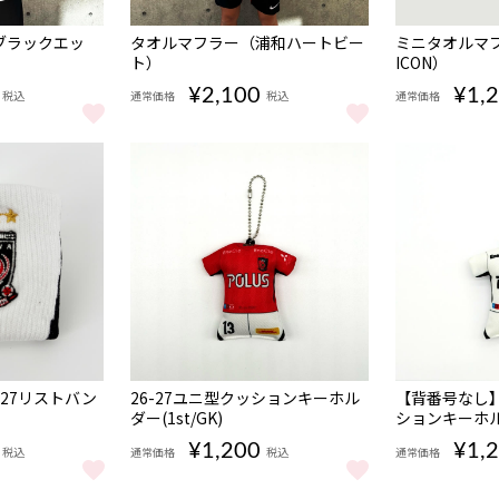
NEW
NEW
ブラックエッ
タオルマフラー（浦和ハートビー
ミニタオルマフ
ト）
ICON）
¥2,100
¥1,
税込
通常価格
税込
通常価格
ブラックエッジ） をもっと見る
タオルマフラー（浦和ハートビート） をもっと見る
ミニタオルマフラ
NEW
NEW
-27リストバン
26-27ユニ型クッションキーホル
【背番号なし】
ダー(1st/GK)
ションキーホル
¥1,200
¥1,
税込
通常価格
税込
通常価格
27リストバンド/2nd をもっと見る
26-27ユニ型クッションキーホルダー(1st/GK) をも
【背番号なし】