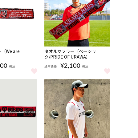
NEW
We are
タオルマフラー（ベーシッ
ク/PRIDE OF URAWA）
100
¥2,100
税込
通常価格
税込
We are diamonds） をもっと見る
タオルマフラー（ベーシック/PRIDE OF URAW