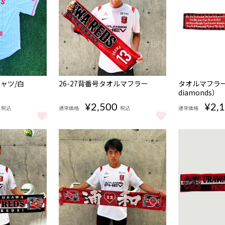
NEW
NEW
シャツ/白
26-27背番号タオルマフラー
タオルマフラー（
diamonds）
¥2,500
¥2,
税込
通常価格
税込
通常価格
シャツ/白 をもっと見る
26-27背番号タオルマフラー をもっと見る
タオルマフラー（