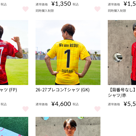
¥1,350
¥1,
税込
通常価格
税込
通常価格
同時購入制限
同時購入制限
10月上旬頃から順次発送〉 をもっと見る
TART フェイスタオル (players)（1st/GK）〈10月上旬頃から順次発送〉
26-27 REDS START アクリルスタンド (playe
26-27 RED
NEW
NEW
ツ (FP)
26-27プレコンTシャツ (GK)
【背番号なし】
シャツ/赤
¥4,600
¥5,
税込
通常価格
税込
通常価格
る
ャツ (FP) をもっと見る
26-27プレコンTシャツ (GK) をもっと見る
【背番号なし】