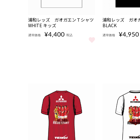
販売期
販売期
NEW
NEW
浦和レッズ ガオガエンＴシャツ
浦和レッズ ガオ
間
間
WHITE キッズ
08/07
BLACK
08/07
17:00〜
17:00〜
¥4,400
¥4,950
通常価格
税込
通常価格
浦和レッズ ガオガエンＴシャツ WHITE キッズ をもっ
浦和レッズ ガオガ