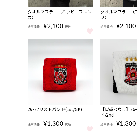
NEW
NEW
タオルマフラー（ハッピーフレン
タオルマフラー（
ズ）
ジ）
¥2,100
¥2,100
通常価格
税込
通常価格
タオルマフラー（ハッピーフレンズ） をもっと見る
タオルマフラー（
NEW
NEW
26-27リストバンド(1st/GK)
【背番号なし】26
ド/2nd
¥1,300
¥1,300
通常価格
税込
通常価格
26-27リストバンド(1st/GK) をもっと見る
【背番号なし】26-