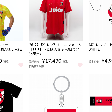
販売期間
販売期
NEW
NEW
数量
ユニフォー
26-27 U21 レプリカユニフォーム
浦和レッズ ピ
08/08 10:00〜
間
限定
購入後 2～3日
【無地】〈ご購入後 2～3日で発
WHITE
08/07
受注
17:00〜
送予定〉
商品
0
¥17,490
¥4,
税込
通常価格
税込
通常価格
同時購入制限
浦和レッズ ピ
〈 3週間〜4週間後に順次出荷予定 〉 をもっと見る
ユニフォーム/GK【無地】〈ご購入後 2～3日で発送予定〉 をもっと見る
26-27 U21 レプリカユニフォーム【無地】〈ご購入