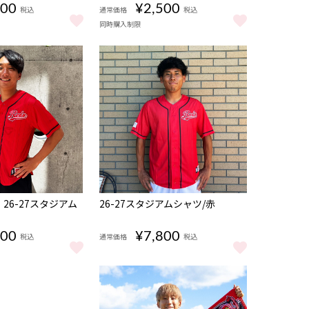
500
¥2,500
税込
通常価格
税込
同時購入制限
 をもっと見る
rs)（1st/GK）〈10月上旬頃から順次発送〉 をもっと見る
S START タオマフキーホルダー (players)（1st/GK）〈10月上旬頃
26-27 REDS START ミニニットマフラー (p
NEW
26-27スタジアム
26-27スタジアムシャツ/赤
500
¥7,800
税込
通常価格
税込
26-27スタジアムシャツ/赤 をもっと見る
26-27スタジアムシャツ/赤 をもっと見る